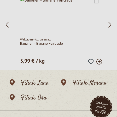
Weltladen - Altromercato
Bananen - Banane Fairtrade
3,99 € / kg
Prezzo normale:
Filiale Lana
Filiale Merano
Filiale Ora