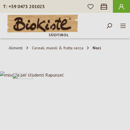
HAI 0 ARTICOLI N
+39 0473 201023
Passa al contenuto principale
Alimenti
Cereali, muesli & frutta secca
Noci
Salta la galleria di immagini