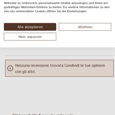
Webseite zu verbessern, personalisierte Inhalte anzuzeigen und Ihnen ein
Formula una valutazione!
Valutazione media di 0 su 5 stelle
großartiges Webseiten-Erlebnis zu bieten. Für weitere Informationen zu den
von uns verwendeten Cookies öffnen Sie die Einstellungen.
Condividi le tue esperienze con il prodotto con altri clienti.
Alle akzeptieren
Ablehnen
SCRIVERE UNA RECENSIONE
Nein, anpassen
Visualizza le valutazioni solo nella lingua corrente.
Nessuna recensione trovata Condividi le tue opinioni
con gli altri.