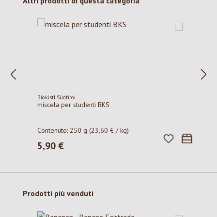
Salta la galleria dei prodotti
Altri prodotti di questa categoria
Biokistl Südtirol
miscela per studenti BKS
Contenuto:
250 g
(23,60 € / kg)
5,90 €
Prezzo normale:
Salta la galleria dei prodotti
Prodotti più venduti