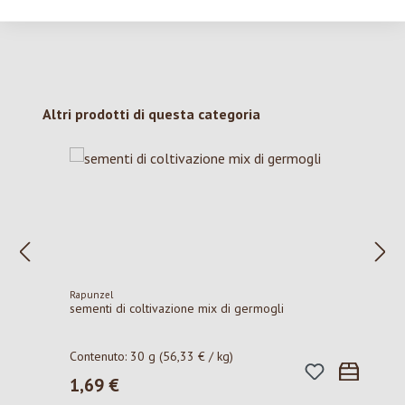
Salta la galleria dei prodotti
Altri prodotti di questa categoria
Rapunzel
sementi di coltivazione mix di germogli
Contenuto:
30 g
(56,33 € / kg)
1,69 €
Prezzo normale: