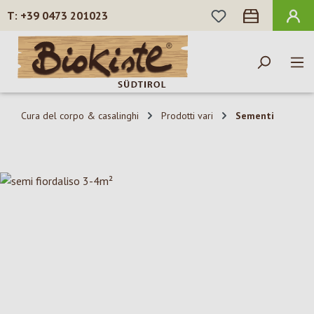
HAI 0 ARTICOLI N
+39 0473 201023
Passa al contenuto principale
Cura del corpo & casalinghi
Prodotti vari
Sementi
Salta la galleria di immagini