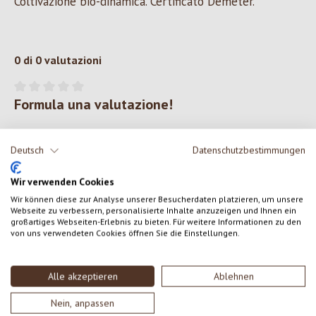
Coltivazione bio-dinamica. Certificato Demeter.
0 di 0 valutazioni
Formula una valutazione!
Valutazione media di 0 su 5 stelle
Condividi le tue esperienze con il prodotto con altri clienti.
Deutsch
Datenschutzbestimmungen
SCRIVERE UNA RECENSIONE
Wir verwenden Cookies
Wir können diese zur Analyse unserer Besucherdaten platzieren, um unsere
Visualizza le valutazioni solo nella lingua corrente.
Webseite zu verbessern, personalisierte Inhalte anzuzeigen und Ihnen ein
großartiges Webseiten-Erlebnis zu bieten. Für weitere Informationen zu den
von uns verwendeten Cookies öffnen Sie die Einstellungen.
Nessuna recensione trovata Condividi le tue opinioni
Alle akzeptieren
Ablehnen
con gli altri.
Nein, anpassen