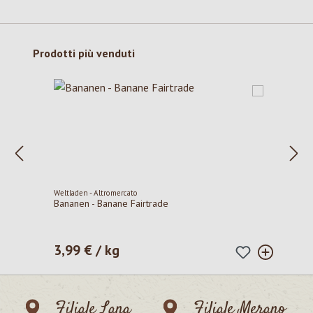
Salta la galleria dei prodotti
Prodotti più venduti
Weltladen - Altromercato
Bananen - Banane Fairtrade
3,99 € / kg
Prezzo normale:
Filiale Lana
Filiale Merano