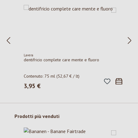
Lavera
dentifricio complete care mente e fluoro
Contenuto:
75 ml
(52,67 € / lt)
3,95 €
Prezzo normale:
Salta la galleria dei prodotti
Prodotti più venduti