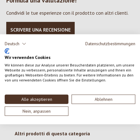
Formula una valutazione!
Valutazione media di 0 su 5 stelle
Condividi le tue esperienze con il prodotto con altri clienti.
SCRIVERE UNA RECENSIONE
Deutsch
Datenschutzbestimmungen
Visualizza le valutazioni solo nella lingua corrente.
Wir verwenden Cookies
Wir können diese zur Analyse unserer Besucherdaten platzieren, um unsere
Webseite zu verbessern, personalisierte Inhalte anzuzeigen und Ihnen ein
Nessuna recensione trovata Condividi le tue opinioni
großartiges Webseiten-Erlebnis zu bieten. Für weitere Informationen zu den
con gli altri.
von uns verwendeten Cookies öffnen Sie die Einstellungen.
Alle akzeptieren
Ablehnen
Nein, anpassen
Salta la galleria dei prodotti
Altri prodotti di questa categoria