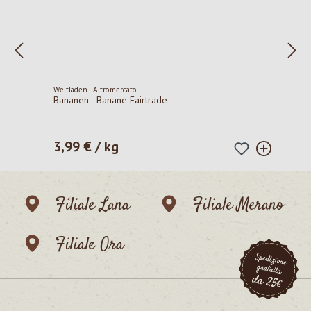
Weltladen - Altromercato
Bananen - Banane Fairtrade
3,99 € / kg
Prezzo normale:
Filiale Lana
Filiale Merano
Filiale Ora