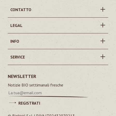
CONTATTO
LEGAL
INFO
SERVICE
NEWSLETTER
Notizie BIO settimanali fresche
REGISTRATI
© Biokistl S.r.l. | P.IVA IT02432070213