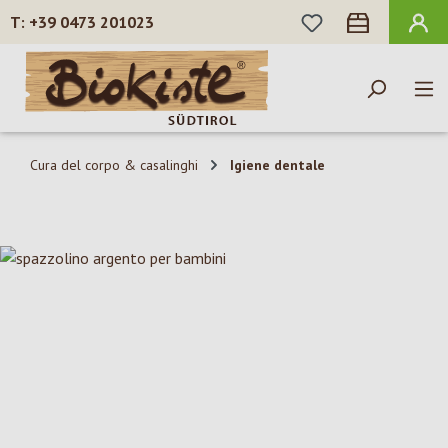
HAI 0 ARTICOLI N
+39 0473 201023
Passa al contenuto principale
Cura del corpo & casalinghi
Igiene dentale
Salta la galleria di immagini