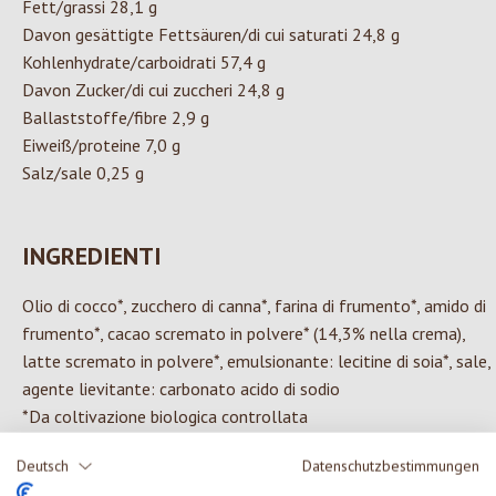
Fett/grassi 28,1 g
Davon gesättigte Fettsäuren/di cui saturati 24,8 g
Kohlenhydrate/carboidrati 57,4 g
Davon Zucker/di cui zuccheri 24,8 g
Ballaststoffe/fibre 2,9 g
Eiweiß/proteine 7,0 g
Salz/sale 0,25 g
INGREDIENTI
Olio di cocco*, zucchero di canna*, farina di frumento*, amido di
frumento*, cacao scremato in polvere* (14,3% nella crema),
latte scremato in polvere*, emulsionante: lecitine di soia*, sale,
agente lievitante: carbonato acido di sodio
*Da coltivazione biologica controllata
Può contenere tracce di frutta a guscio e senape.
Deutsch
Datenschutzbestimmungen