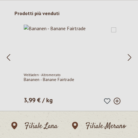
Salta la galleria dei prodotti
Prodotti più venduti
Weltladen - Altromercato
Bananen - Banane Fairtrade
3,99 € / kg
Prezzo normale:
Filiale Lana
Filiale Merano