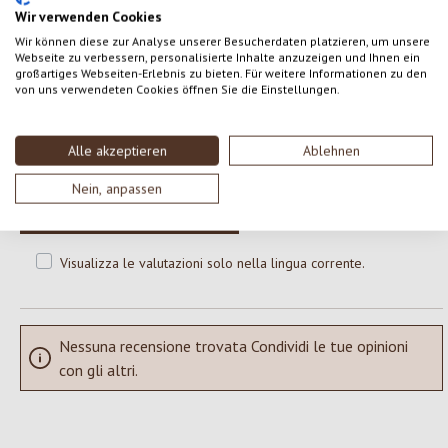
Wir verwenden Cookies
Wir können diese zur Analyse unserer Besucherdaten platzieren, um unsere
0 di 0 valutazioni
Webseite zu verbessern, personalisierte Inhalte anzuzeigen und Ihnen ein
großartiges Webseiten-Erlebnis zu bieten. Für weitere Informationen zu den
von uns verwendeten Cookies öffnen Sie die Einstellungen.
Formula una valutazione!
Valutazione media di 0 su 5 stelle
Alle akzeptieren
Ablehnen
Condividi le tue esperienze con il prodotto con altri clienti.
Nein, anpassen
SCRIVERE UNA RECENSIONE
Visualizza le valutazioni solo nella lingua corrente.
Nessuna recensione trovata Condividi le tue opinioni
con gli altri.