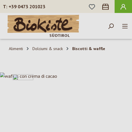
HAI 0 ARTICOLI N
+39 0473 201023
Passa al contenuto principale
Alimenti
Dolciumi & snack
Biscotti & waffle
Salta la galleria di immagini