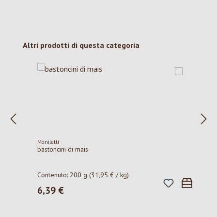
Salta la galleria dei prodotti
Altri prodotti di questa categoria
Moniletti
bastoncini di mais
Contenuto:
200 g
(31,95 € / kg)
6,39 €
Prezzo normale: