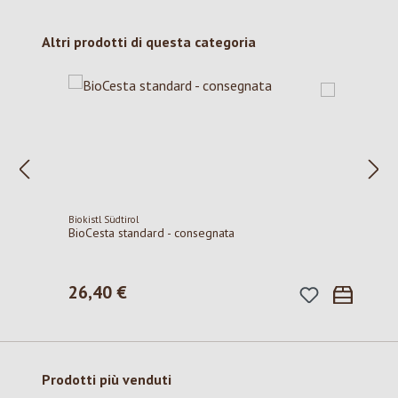
Salta la galleria dei prodotti
Altri prodotti di questa categoria
Biokistl Südtirol
BioCesta standard - consegnata
26,40 €
Prezzo normale:
Salta la galleria dei prodotti
Prodotti più venduti