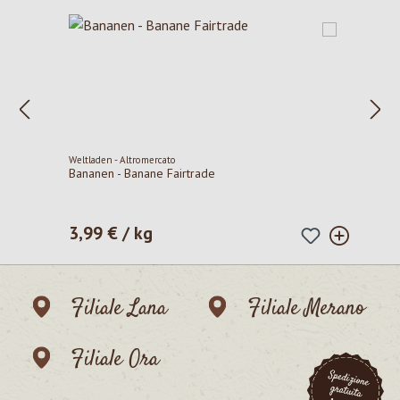
Weltladen - Altromercato
Bananen - Banane Fairtrade
3,99 € / kg
Prezzo normale:
Filiale Lana
Filiale Merano
Filiale Ora