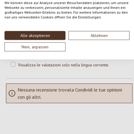
0 di 0 valutazioni
Wir können diese zur Analyse unserer Besucherdaten platzieren, um unsere
Webseite zu verbessern, personalisierte Inhalte anzuzeigen und Ihnen ein
großartiges Webseiten-Erlebnis zu bieten. Für weitere Informationen zu den
von uns verwendeten Cookies öffnen Sie die Einstellungen.
Formula una valutazione!
Valutazione media di 0 su 5 stelle
Condividi le tue esperienze con il prodotto con altri clienti.
Alle akzeptieren
Ablehnen
Nein, anpassen
SCRIVERE UNA RECENSIONE
Visualizza le valutazioni solo nella lingua corrente.
Nessuna recensione trovata Condividi le tue opinioni
con gli altri.