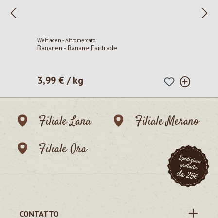
Weltladen - Altromercato
Bananen - Banane Fairtrade
3,99 € / kg
Prezzo normale:
Filiale Lana
Filiale Merano
Filiale Ora
CONTATTO