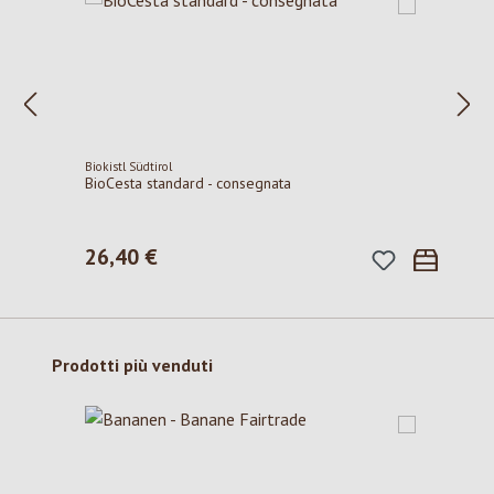
Biokistl Südtirol
BioCesta standard - consegnata
26,40 €
Prezzo normale:
Salta la galleria dei prodotti
Prodotti più venduti