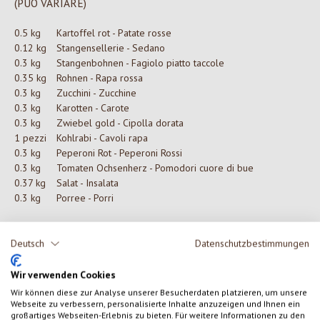
(PUÒ VARIARE)
0.5 kg
Kartoffel rot - Patate rosse
0.12 kg
Stangensellerie - Sedano
0.3 kg
Stangenbohnen - Fagiolo piatto taccole
0.35 kg
Rohnen - Rapa rossa
0.3 kg
Zucchini - Zucchine
0.3 kg
Karotten - Carote
0.3 kg
Zwiebel gold - Cipolla dorata
1 pezzi
Kohlrabi - Cavoli rapa
0.3 kg
Peperoni Rot - Peperoni Rossi
0.3 kg
Tomaten Ochsenherz - Pomodori cuore di bue
0.37 kg
Salat - Insalata
0.3 kg
Porree - Porri
Deutsch
Datenschutzbestimmungen
0 di 0 valutazioni
Wir verwenden Cookies
Wir können diese zur Analyse unserer Besucherdaten platzieren, um unsere
Formula una valutazione!
Valutazione media di 0 su 5 stelle
Webseite zu verbessern, personalisierte Inhalte anzuzeigen und Ihnen ein
großartiges Webseiten-Erlebnis zu bieten. Für weitere Informationen zu den