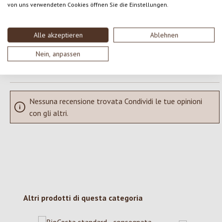
von uns verwendeten Cookies öffnen Sie die Einstellungen.
Condividi le tue esperienze con il prodotto con altri clienti.
SCRIVERE UNA RECENSIONE
Alle akzeptieren
Ablehnen
Nein, anpassen
Visualizza le valutazioni solo nella lingua corrente.
Nessuna recensione trovata Condividi le tue opinioni
con gli altri.
Salta la galleria dei prodotti
Altri prodotti di questa categoria