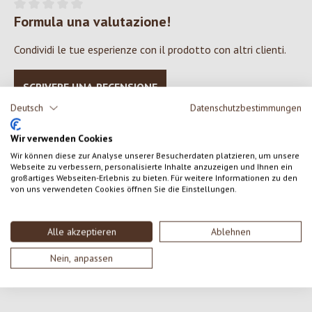
Formula una valutazione!
Valutazione media di 0 su 5 stelle
Condividi le tue esperienze con il prodotto con altri clienti.
SCRIVERE UNA RECENSIONE
Deutsch
Datenschutzbestimmungen
Visualizza le valutazioni solo nella lingua corrente.
Wir verwenden Cookies
Wir können diese zur Analyse unserer Besucherdaten platzieren, um unsere
Webseite zu verbessern, personalisierte Inhalte anzuzeigen und Ihnen ein
großartiges Webseiten-Erlebnis zu bieten. Für weitere Informationen zu den
Nessuna recensione trovata Condividi le tue opinioni
von uns verwendeten Cookies öffnen Sie die Einstellungen.
con gli altri.
Alle akzeptieren
Ablehnen
Nein, anpassen