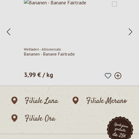
Weltladen - Altromercato
Bananen - Banane Fairtrade
3,99 € / kg
Prezzo normale:
Filiale Lana
Filiale Merano
Filiale Ora