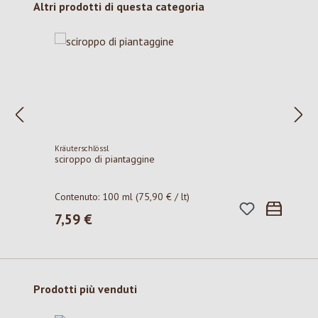
Salta la galleria dei prodotti
Altri prodotti di questa categoria
Kräuterschlössl
sciroppo di piantaggine
Contenuto:
100 ml
(75,90 € / lt)
7,59 €
Prezzo normale:
Salta la galleria dei prodotti
Prodotti più venduti