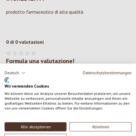
prodotto farmaceutico di alta qualità
0 di 0 valutazioni
Formula una valutazione!
Valutazione media di 0 su 5 stelle
Deutsch
Datenschutzbestimmungen
Condividi le tue esperienze con il prodotto con altri clienti.
Wir verwenden Cookies
SCRIVERE UNA RECENSIONE
Wir können diese zur Analyse unserer Besucherdaten platzieren, um unsere
Webseite zu verbessern, personalisierte Inhalte anzuzeigen und Ihnen ein
großartiges Webseiten-Erlebnis zu bieten. Für weitere Informationen zu den
Visualizza le valutazioni solo nella lingua corrente.
von uns verwendeten Cookies öffnen Sie die Einstellungen.
Alle akzeptieren
Ablehnen
Nessuna recensione trovata Condividi le tue opinioni