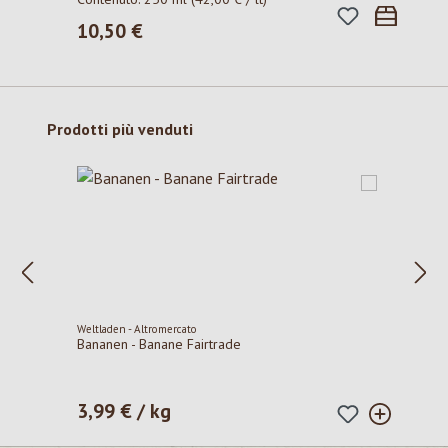
10,50 €
Prezzo normale:
Salta la galleria dei prodotti
Prodotti più venduti
Weltladen - Altromercato
Bananen - Banane Fairtrade
3,99 € / kg
Prezzo normale: