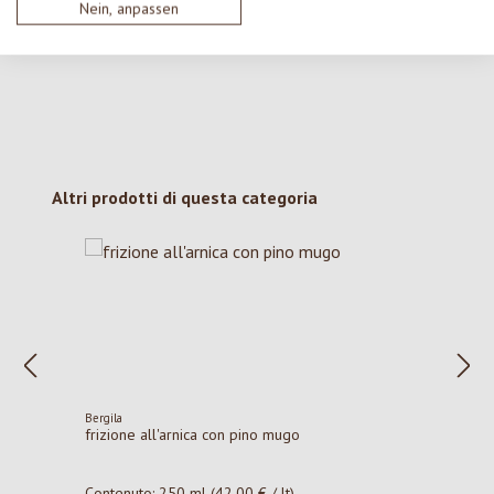
con gli altri.
Nein, anpassen
Salta la galleria dei prodotti
Altri prodotti di questa categoria
Bergila
frizione all'arnica con pino mugo
Contenuto:
250 ml
(42,00 € / lt)