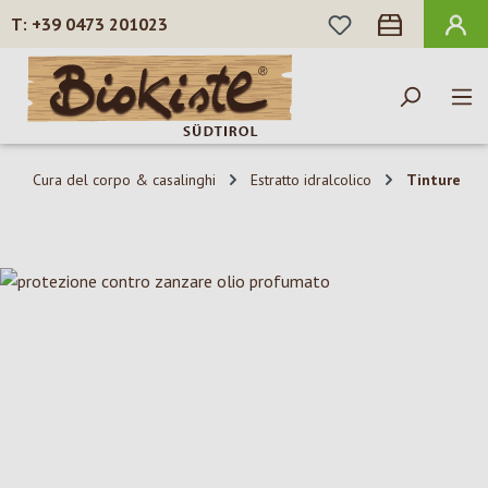
HAI 0 ARTICOLI N
+39 0473 201023
Passa al contenuto principale
Cura del corpo & casalinghi
Estratto idralcolico
Tinture
Salta la galleria di immagini