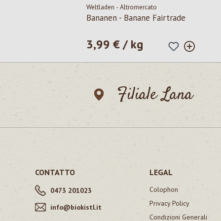
Weltladen - Altromercato
Bananen - Banane Fairtrade
3,99 € / kg
Prezzo normale:
Filiale Lana
CONTATTO
LEGAL
Colophon
0473 201023
Privacy Policy
info@biokistl.it
Condizioni Generali