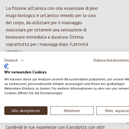
La frizione all\'arnica con olio essenziale di pino
mugo biologico è un\'antico rimedio per la cura
del corpo, da utilizzare per il massaggio
muscolare per ottenere una sensazione di
benessere immediata e duratura. Ottima
soprattutto per i massaggi dopo l\'attività
sportiva.
Deutsch
Datenschutzbestim
Wir verwenden Cookies
Wir können diese zur Analyse unserer Besucherdaten platzieren, um unsere W
zu verbessern, personalisierte Inhalte anzuzeigen und Ihnen ein großartiges
Webseiten-Erlebnis zu bieten. Für weitere Informationen zu den von uns verwe
Cookies öffnen Sie die Einstellungen.
0 di 0 valutazioni
Alle akzeptieren
Ablehnen
Nein, anpass
Formula una valutazione!
Valutazione media di 0 su 5 stelle
Condividi le tue esperienze con il prodotto con altri