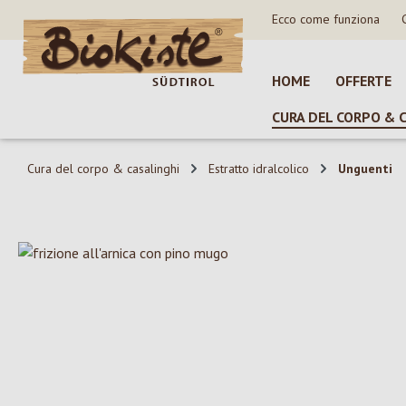
Ecco come funziona
sa al contenuto principale
Salta alla ricerca
Passa alla navigazione principale
HOME
OFFERTE
CURA DEL CORPO & 
Cura del corpo & casalinghi
Estratto idralcolico
Unguenti
Salta la galleria di immagini