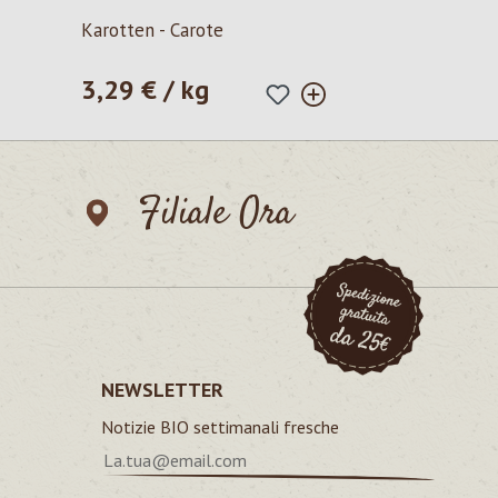
Valutazione media di 5 su 5 stelle
Karotten - Carote
3,29 € / kg
Prezzo normale:
Filiale Ora
NEWSLETTER
Notizie BIO settimanali fresche