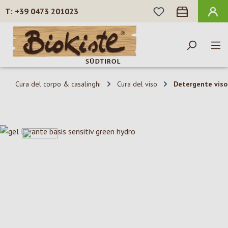
HAI 0 ARTICOLI N
+39 0473 201023
Passa al contenuto principale
Cura del corpo & casalinghi
Cura del viso
Detergente viso
Salta la galleria di immagini