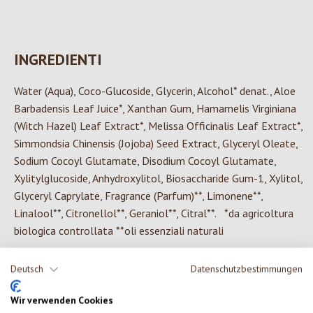
INGREDIENTI
Water (Aqua), Coco-Glucoside, Glycerin, Alcohol* denat., Aloe
Barbadensis Leaf Juice*, Xanthan Gum, Hamamelis Virginiana
(Witch Hazel) Leaf Extract*, Melissa Officinalis Leaf Extract*,
Simmondsia Chinensis (Jojoba) Seed Extract, Glyceryl Oleate,
Sodium Cocoyl Glutamate, Disodium Cocoyl Glutamate,
Xylitylglucoside, Anhydroxylitol, Biosaccharide Gum-1, Xylitol,
Glyceryl Caprylate, Fragrance (Parfum)**, Limonene**,
Linalool**, Citronellol**, Geraniol**, Citral**. *da agricoltura
biologica controllata **oli essenziali naturali
Deutsch
Datenschutzbestimmungen
0 di 0 valutazioni
Wir verwenden Cookies