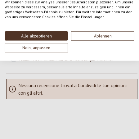
Wir können diese zur Analyse unserer Besucherdaten platzieren, um unsere
Webseite zu verbessern, personalisierte Inhalte anzuzeigen und Ihnen ein
großartiges Webseiten-Erlebnis zu bieten. Für weitere Informationen zu den
Formula una valutazione!
Valutazione media di 0 su 5 stelle
von uns verwendeten Cookies öffnen Sie die Einstellungen.
Condividi le tue esperienze con il prodotto con altri clienti.
Alle akzeptieren
Ablehnen
SCRIVERE UNA RECENSIONE
Nein, anpassen
Visualizza le valutazioni solo nella lingua corrente.
Nessuna recensione trovata Condividi le tue opinioni
con gli altri.