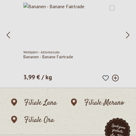
Weltladen - Altromercato
Bananen - Banane Fairtrade
3,99 € / kg
Prezzo normale:
Filiale Lana
Filiale Merano
Filiale Ora