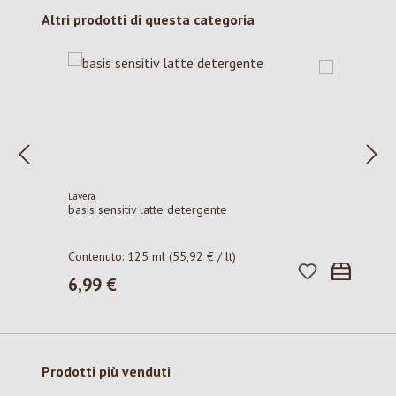
Salta la galleria dei prodotti
Altri prodotti di questa categoria
Lavera
basis sensitiv latte detergente
Contenuto:
125 ml
(55,92 € / lt)
6,99 €
Prezzo normale:
Salta la galleria dei prodotti
Prodotti più venduti