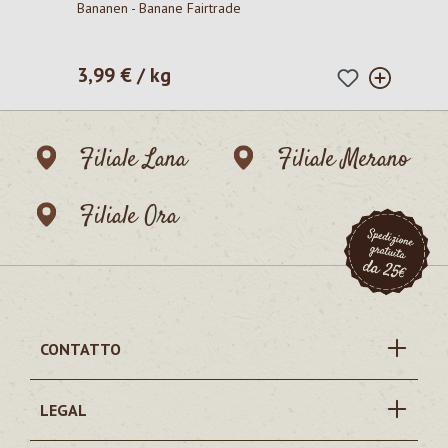
Bananen - Banane Fairtrade
3,99 € / kg
Prezzo normale:
Filiale Lana
Filiale Merano
Filiale Ora
CONTATTO
LEGAL