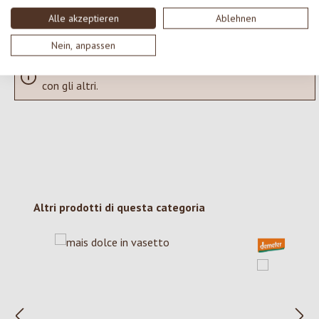
Visualizza le valutazioni solo nella lingua corrente.
Alle akzeptieren
Ablehnen
Nein, anpassen
Nessuna recensione trovata Condividi le tue opinioni
con gli altri.
Salta la galleria dei prodotti
Altri prodotti di questa categoria