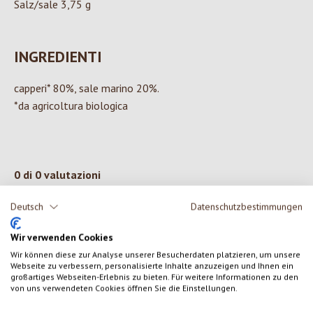
Salz/sale 3,75 g
INGREDIENTI
capperi* 80%, sale marino 20%.
*da agricoltura biologica
0 di 0 valutazioni
Deutsch
Datenschutzbestimmungen
Formula una valutazione!
Valutazione media di 0 su 5 stelle
Wir verwenden Cookies
Condividi le tue esperienze con il prodotto con altri clienti.
Wir können diese zur Analyse unserer Besucherdaten platzieren, um unsere
Webseite zu verbessern, personalisierte Inhalte anzuzeigen und Ihnen ein
großartiges Webseiten-Erlebnis zu bieten. Für weitere Informationen zu den
SCRIVERE UNA RECENSIONE
von uns verwendeten Cookies öffnen Sie die Einstellungen.