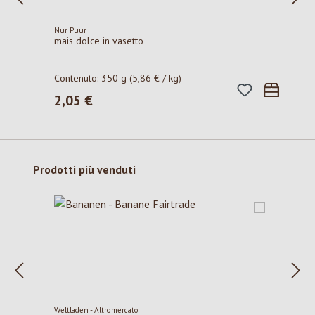
Nur Puur
mais dolce in vasetto
Contenuto:
350 g
(5,86 € / kg)
2,05 €
Prezzo normale:
Salta la galleria dei prodotti
Prodotti più venduti
Weltladen - Altromercato