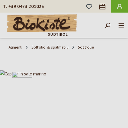
HAI 0 ARTICOLI N
+39 0473 201023
Passa al contenuto principale
Alimenti
Sott'olio & spalmabili
Sott'olio
Salta la galleria di immagini