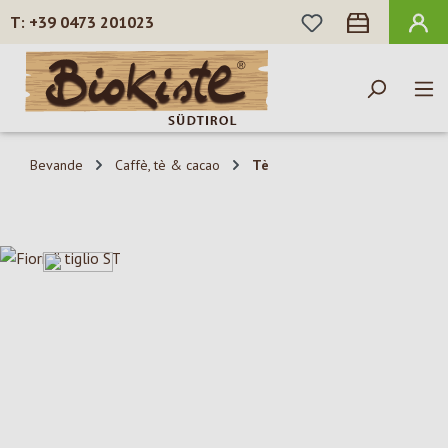
HAI 0 ARTICOLI N
+39 0473 201023
Passa al contenuto principale
Bevande
Caffè, tè & cacao
Tè
Salta la galleria di immagini