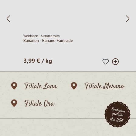
Weltladen - Altromercato
Bananen - Banane Fairtrade
3,99 € / kg
Prezzo normale:
Filiale Lana
Filiale Merano
Filiale Ora