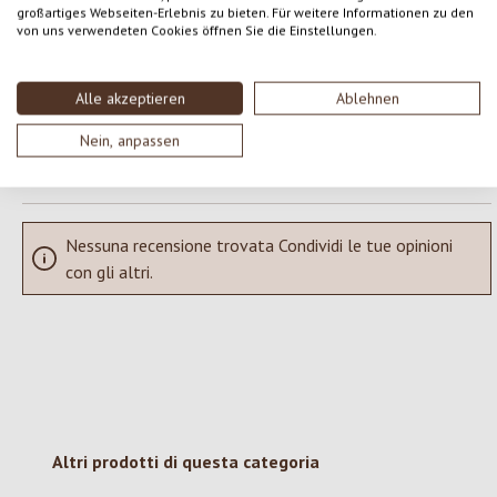
großartiges Webseiten-Erlebnis zu bieten. Für weitere Informationen zu den
von uns verwendeten Cookies öffnen Sie die Einstellungen.
Condividi le tue esperienze con il prodotto con altri clienti.
SCRIVERE UNA RECENSIONE
Alle akzeptieren
Ablehnen
Nein, anpassen
Visualizza le valutazioni solo nella lingua corrente.
Nessuna recensione trovata Condividi le tue opinioni
con gli altri.
Salta la galleria dei prodotti
Altri prodotti di questa categoria