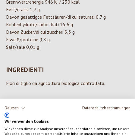
Brennwert/energia 946 kJ / 230 kcal
Fett/grassi 1,7 g
Davon gesättigte Fettsäuren/di cui saturati 0,7 g
Kohlenhydrate/carboidrati 15,6 g
Davon Zucker/di cui zuccheri 5,3 g
Eiweiß/proteine 9,8 g
Salz/sale 0,01 g
INGREDIENTI
Fiori di tiglio da agricoltura biologica controllata.
Deutsch
Datenschutzbestimmungen
0 di 0 valutazioni
Wir verwenden Cookies
Wir können diese zur Analyse unserer Besucherdaten platzieren, um unsere
Formula una valutazione!
Valutazione media di 0 su 5 stelle
Webseite zu verbessern, personalisierte Inhalte anzuzeigen und Ihnen ein