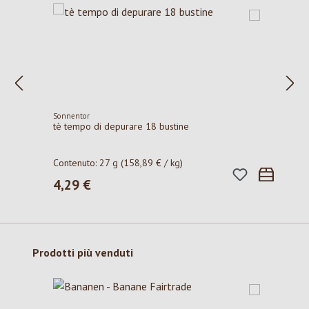
Sonnentor
tè tempo di depurare 18 bustine
Contenuto:
27 g
(158,89 € / kg)
4,29 €
Prezzo normale:
Salta la galleria dei prodotti
Prodotti più venduti