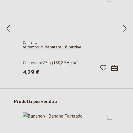
Sonnentor
tè tempo di depurare 18 bustine
Contenuto:
27 g
(158,89 € / kg)
4,29 €
Prezzo normale:
Salta la galleria dei prodotti
Prodotti più venduti