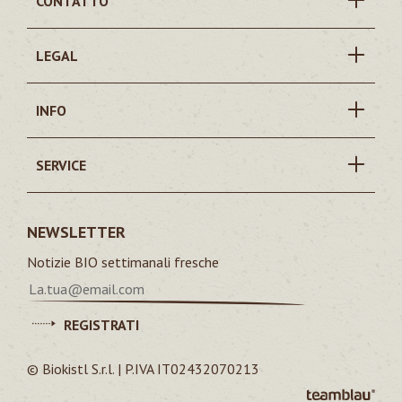
CONTATTO
LEGAL
INFO
SERVICE
NEWSLETTER
Notizie BIO settimanali fresche
REGISTRATI
© Biokistl S.r.l. | P.IVA IT02432070213