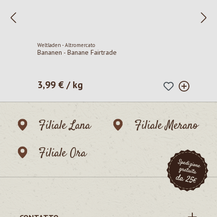
Weltladen - Altromercato
Bananen - Banane Fairtrade
3,99 € / kg
Prezzo normale:
Filiale Lana
Filiale Merano
Filiale Ora