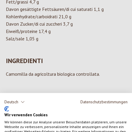
Fett/grassi 4,7 g
Davon gesättigte Fettsäuren/di cui saturati 1,1 g
Kohlenhydrate/carboidrati 21,0 g
Davon Zucker/di cui zuccheri 3,7 g
Eiweiß/proteine 17,4 g
Salz/sale 1,05 g
INGREDIENTI
Camomilla da agricoltura biologica controllata.
Deutsch
Datenschutzbestimmungen
0 di 0 valutazioni
Wir verwenden Cookies
Formula una valutazione!
Valutazione media di 0 su 5 stelle
Wir können diese zur Analyse unserer Besucherdaten platzieren, um unsere
Webseite zu verbessern, personalisierte Inhalte anzuzeigen und Ihnen ein
großartiges Webseiten-Erlebnis zu bieten. Für weitere Informationen zu den