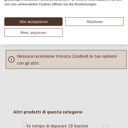
Condividi le tue esperienze con il prodotto con altri clienti.
von uns verwendeten Cookies öffnen Sie die Einstellungen.
SCRIVERE UNA RECENSIONE
Alle akzeptieren
Ablehnen
Visualizza le valutazioni solo nella lingua corrente.
Nein, anpassen
Nessuna recensione trovata Condividi le tue opinioni
con gli altri.
Salta la galleria dei prodotti
Altri prodotti di questa categoria