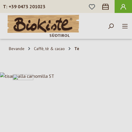
HAI 0 ARTICOLI N
+39 0473 201023
Passa al contenuto principale
Bevande
Caffè, tè & cacao
Tè
Salta la galleria di immagini