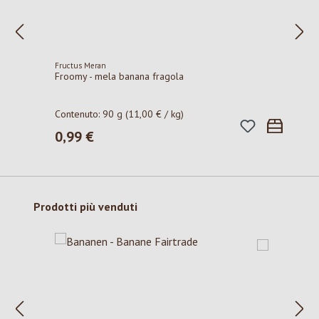
Fructus Meran
Froomy - mela banana fragola
Contenuto:
90 g
(11,00 € / kg)
0,99 €
Prezzo normale:
Salta la galleria dei prodotti
Prodotti più venduti