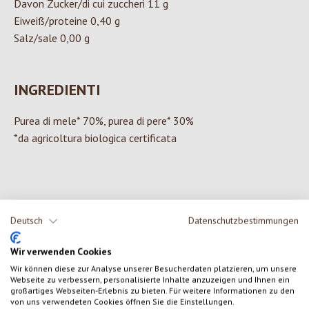
Davon Zucker/di cui zuccheri 11 g
Eiweiß/proteine 0,40 g
Salz/sale 0,00 g
INGREDIENTI
Purea di mele* 70%, purea di pere* 30%
*da agricoltura biologica certificata
0 di 0 valutazioni
Deutsch
Datenschutzbestimmungen
Formula una valutazione!
Valutazione media di 0 su 5 stelle
Wir verwenden Cookies
Wir können diese zur Analyse unserer Besucherdaten platzieren, um unsere
Condividi le tue esperienze con il prodotto con altri clienti.
Webseite zu verbessern, personalisierte Inhalte anzuzeigen und Ihnen ein
großartiges Webseiten-Erlebnis zu bieten. Für weitere Informationen zu den
von uns verwendeten Cookies öffnen Sie die Einstellungen.