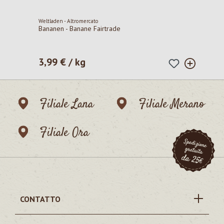
Weltladen - Altromercato
Bananen - Banane Fairtrade
3,99 € / kg
Prezzo normale:
Filiale Lana
Filiale Merano
Filiale Ora
CONTATTO