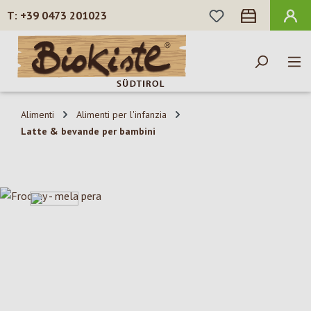
HAI 0 ARTICOLI N
+39 0473 201023
Passa al contenuto principale
Alimenti
Alimenti per l'infanzia
Latte & bevande per bambini
Salta la galleria di immagini