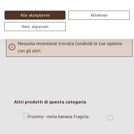
SCRIVERE UNA RECENSIONE
Alle akzeptieren
Ablehnen
Visualizza le valutazioni solo nella lingua corrente.
Nein, anpassen
Nessuna recensione trovata Condividi le tue opinioni
con gli altri.
Salta la galleria dei prodotti
Altri prodotti di questa categoria