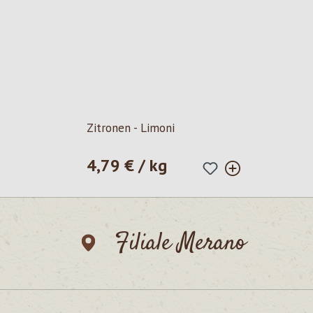
Zitronen - Limoni
4,79 € / kg
Prezzo normale:
Filiale Merano