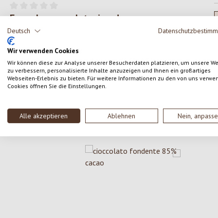
Formula una valutazione!
Valutazione media di 0 su 5 stelle
Deutsch
Datenschutzbestim
Condividi le tue esperienze con il prodotto con altri
clienti.
Wir verwenden Cookies
Wir können diese zur Analyse unserer Besucherdaten platzieren, um unsere W
zu verbessern, personalisierte Inhalte anzuzeigen und Ihnen ein großartiges
SCRIVERE UNA RECENSIONE
Webseiten-Erlebnis zu bieten. Für weitere Informationen zu den von uns verwe
Cookies öffnen Sie die Einstellungen.
Alle akzeptieren
Ablehnen
Nein, anpass
Salta la galleria dei prodotti