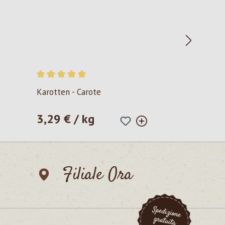
Valutazione media di 5 su 5 stelle
Karotten - Carote
3,29 € / kg
Prezzo normale:
Filiale Ora