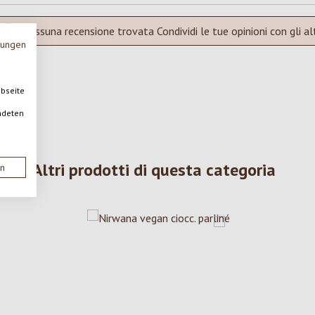
Nessuna recensione trovata Condividi le tue opinioni con gli alt
mungen
ebseite
ndeten
Altri prodotti di questa categoria
en