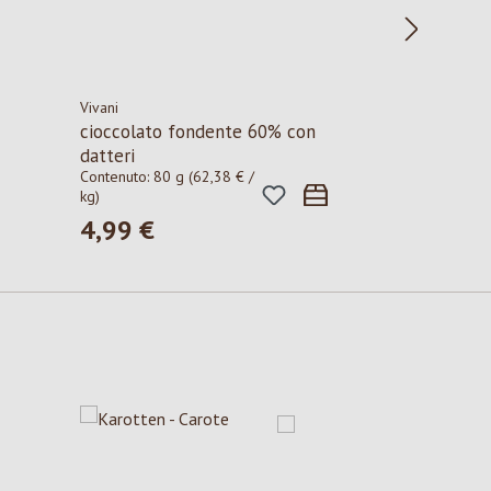
Vivani
cioccolato fondente 60% con
datteri
Contenuto:
80 g
(62,38 € /
kg)
4,99 €
Prezzo normale: