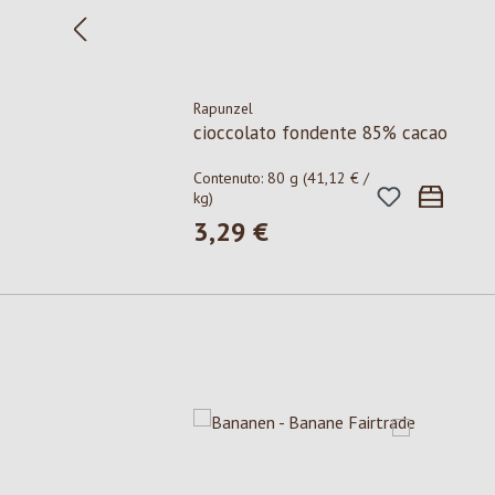
Rapunzel
cioccolato fondente 85% cacao
Contenuto:
80 g
(41,12 € /
kg)
3,29 €
Prezzo normale:
Salta la galleria dei prodotti