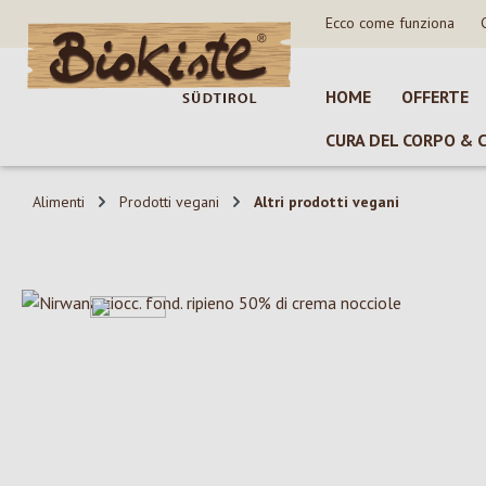
Ecco come funziona
sa al contenuto principale
Salta alla ricerca
Passa alla navigazione principale
HOME
OFFERTE
CURA DEL CORPO & 
Alimenti
Prodotti vegani
Altri prodotti vegani
Salta la galleria di immagini