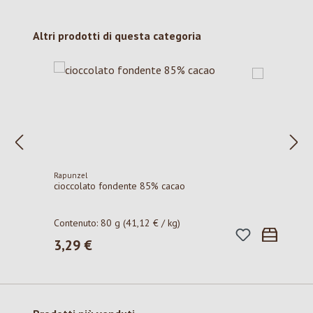
Salta la galleria dei prodotti
Altri prodotti di questa categoria
Rapunzel
cioccolato fondente 85% cacao
Contenuto:
80 g
(41,12 € / kg)
3,29 €
Prezzo normale: