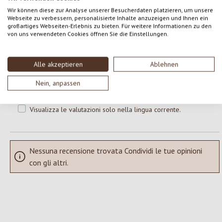
0 di 0 valutazioni
Wir können diese zur Analyse unserer Besucherdaten platzieren, um unsere
Webseite zu verbessern, personalisierte Inhalte anzuzeigen und Ihnen ein
großartiges Webseiten-Erlebnis zu bieten. Für weitere Informationen zu den
Formula una valutazione!
von uns verwendeten Cookies öffnen Sie die Einstellungen.
Valutazione media di 0 su 5 stelle
Condividi le tue esperienze con il prodotto con altri clienti.
Alle akzeptieren
Ablehnen
SCRIVERE UNA RECENSIONE
Nein, anpassen
Visualizza le valutazioni solo nella lingua corrente.
Nessuna recensione trovata Condividi le tue opinioni
con gli altri.