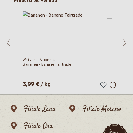
Salta la galleria dei prodotti
Prodotti più venduti
Weltladen - Altromercato
Bananen - Banane Fairtrade
3,99 € / kg
Prezzo normale:
Filiale Lana
Filiale Merano
Filiale Ora