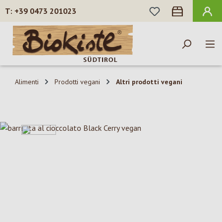
HAI 0 ARTICOLI N
+39 0473 201023
Passa al contenuto principale
Alimenti
Prodotti vegani
Altri prodotti vegani
Salta la galleria di immagini