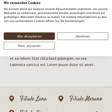
elitr, sed diam nonumy eirmod tempor invidunt ut
Wir verwenden Cookies
labore et dolore magna aliquyam erat, sed diam
Wir können diese zur Analyse unserer Besucherdaten platzieren, um unsere
Webseite zu verbessern, personalisierte Inhalte anzuzeigen und Ihnen ein
voluptua. At vero eos et accusam et justo duo dolores
großartiges Webseiten-Erlebnis zu bieten. Für weitere Informationen zu den
et ea rebum. Stet clita kasd gubergren, no sea
von uns verwendeten Cookies öffnen Sie die Einstellungen.
takimata sanctus est Lorem ipsum dolor sit amet.
Lorem ipsum dolor sit amet, consetetur sadipscing
Alle akzeptieren
Ablehnen
elitr, sed diam nonumy eirmod tempor invidunt ut
labore et dolore magna aliquyam erat, sed diam
Nein, anpassen
voluptua. At vero eos et accusam et justo duo dolores
et ea rebum. Stet clita kasd gubergren, no sea
takimata sanctus est Lorem ipsum dolor sit amet.
Filiale Lana
Filiale Merano