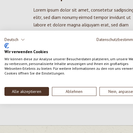
Lorem ipsum dolor sit amet, consetetur sadipscin
elitr, sed diam nonumy eirmod tempor invidunt ut
labore et dolore magna aliquyam erat, sed diam
voluptua. At vero eos et accusam et justo duo
dolores et ea rebum. Stet clita kasd gubergren, no
Deutsch
Datenschutzbestim
sea takimata sanctus est Lorem ipsum dolor sit
Wir verwenden Cookies
amet. Lorem ipsum dolor sit amet, consetetur
Wir können diese zur Analyse unserer Besucherdaten platzieren, um unsere W
sadipscing elitr, sed diam nonumy eirmod tempor
zu verbessern, personalisierte Inhalte anzuzeigen und Ihnen ein großartiges
invidunt ut labore et dolore magna aliquyam erat,
Webseiten-Erlebnis zu bieten. Für weitere Informationen zu den von uns verwe
Cookies öffnen Sie die Einstellungen.
sed diam voluptua. At vero eos et accusam et jus
duo dolores et ea rebum. Stet clita kasd gubergren
no sea takimata sanctus est Lorem ipsum dolor si
Alle akzeptieren
Ablehnen
Nein, anpass
amet.