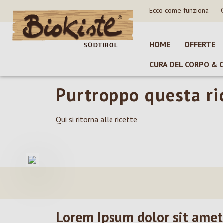
Ecco come funziona
sa al contenuto principale
Salta alla ricerca
Passa alla navigazione principale
HOME
OFFERTE
CURA DEL CORPO & 
Purtroppo questa ric
Qui si ritorna alle ricette
Lorem Ipsum dolor sit amet