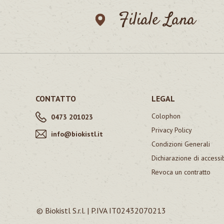
Filiale Lana
CONTATTO
LEGAL
Colophon
0473 201023
Privacy Policy
info@biokistl.it
Condizioni Generali
Dichiarazione di accessib
Revoca un contratto
© Biokistl S.r.l. | P.IVA IT02432070213