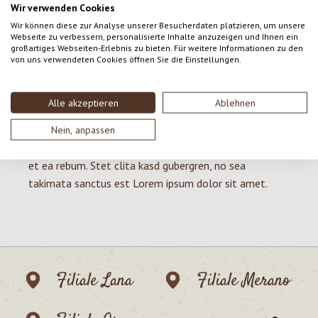
elitr, sed diam nonumy eirmod tempor invidunt ut
Wir verwenden Cookies
labore et dolore magna aliquyam erat, sed diam
Wir können diese zur Analyse unserer Besucherdaten platzieren, um unsere
Webseite zu verbessern, personalisierte Inhalte anzuzeigen und Ihnen ein
voluptua. At vero eos et accusam et justo duo dolores
großartiges Webseiten-Erlebnis zu bieten. Für weitere Informationen zu den
et ea rebum. Stet clita kasd gubergren, no sea
von uns verwendeten Cookies öffnen Sie die Einstellungen.
takimata sanctus est Lorem ipsum dolor sit amet.
Lorem ipsum dolor sit amet, consetetur sadipscing
Alle akzeptieren
Ablehnen
elitr, sed diam nonumy eirmod tempor invidunt ut
labore et dolore magna aliquyam erat, sed diam
Nein, anpassen
voluptua. At vero eos et accusam et justo duo dolores
et ea rebum. Stet clita kasd gubergren, no sea
takimata sanctus est Lorem ipsum dolor sit amet.
Filiale Lana
Filiale Merano