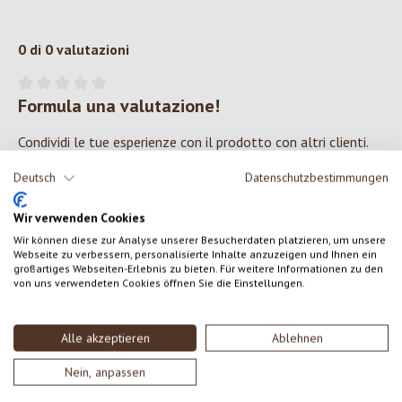
0 di 0 valutazioni
Formula una valutazione!
Valutazione media di 0 su 5 stelle
Condividi le tue esperienze con il prodotto con altri clienti.
Deutsch
Datenschutzbestimmungen
SCRIVERE UNA RECENSIONE
Wir verwenden Cookies
Visualizza le valutazioni solo nella lingua corrente.
Wir können diese zur Analyse unserer Besucherdaten platzieren, um unsere
Webseite zu verbessern, personalisierte Inhalte anzuzeigen und Ihnen ein
großartiges Webseiten-Erlebnis zu bieten. Für weitere Informationen zu den
von uns verwendeten Cookies öffnen Sie die Einstellungen.
Nessuna recensione trovata Condividi le tue opinioni
con gli altri.
Alle akzeptieren
Ablehnen
Nein, anpassen