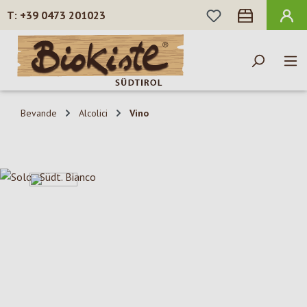
HAI 0 ARTICOLI N
+39 0473 201023
Passa al contenuto principale
Bevande
Alcolici
Vino
Salta la galleria di immagini