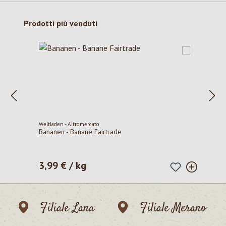
Salta la galleria dei prodotti
Prodotti più venduti
Weltladen - Altromercato
Bananen - Banane Fairtrade
3,99 € / kg
Prezzo normale:
Filiale Lana
Filiale Merano