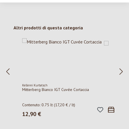
Salta la galleria dei prodotti
Altri prodotti di questa categoria
Kellerei Kurtatsch
Mitterberg Bianco IGT Cuvée Cortaccia
Contenuto:
0.75 lt
(17,20 € / lt)
12,90 €
Prezzo normale: