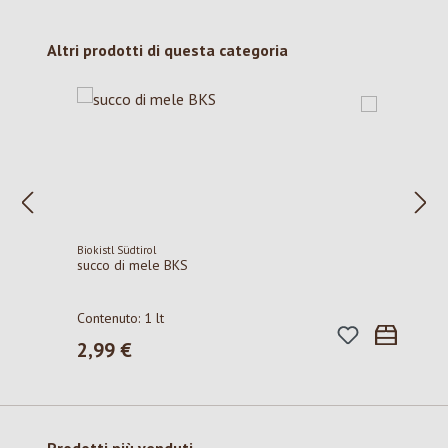
Salta la galleria dei prodotti
Altri prodotti di questa categoria
Biokistl Südtirol
succo di mele BKS
Contenuto:
1 lt
2,99 €
Prezzo normale:
Salta la galleria dei prodotti