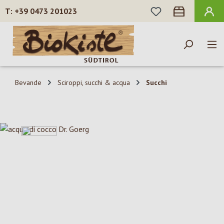
HAI 0 ARTICOLI N
+39 0473 201023
Passa al contenuto principale
Bevande
Sciroppi, succhi & acqua
Succhi
Salta la galleria di immagini