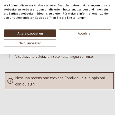
0 di 0 valutazioni
Wir können diese zur Analyse unserer Besucherdaten platzieren, um unsere
Webseite zu verbessern, personalisierte Inhalte anzuzeigen und Ihnen ein
großartiges Webseiten-Erlebnis zu bieten. Für weitere Informationen zu den
Formula una valutazione!
von uns verwendeten Cookies öffnen Sie die Einstellungen.
Valutazione media di 0 su 5 stelle
Condividi le tue esperienze con il prodotto con altri clienti.
Alle akzeptieren
Ablehnen
SCRIVERE UNA RECENSIONE
Nein, anpassen
Visualizza le valutazioni solo nella lingua corrente.
Nessuna recensione trovata Condividi le tue opinioni
con gli altri.