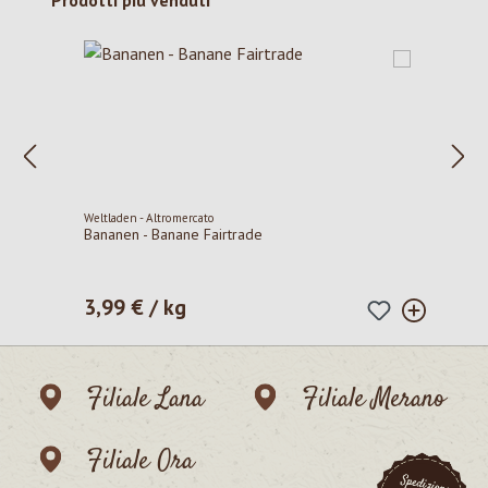
Prodotti più venduti
Weltladen - Altromercato
Bananen - Banane Fairtrade
3,99 € / kg
Prezzo normale:
Filiale Lana
Filiale Merano
Filiale Ora