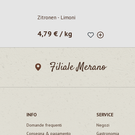
Zitronen - Limoni
4,79 € / kg
Prezzo normale:
Filiale Merano
INFO
SERVICE
Domande frequenti
Negozi
Consegna & pagamento
Gastronomia