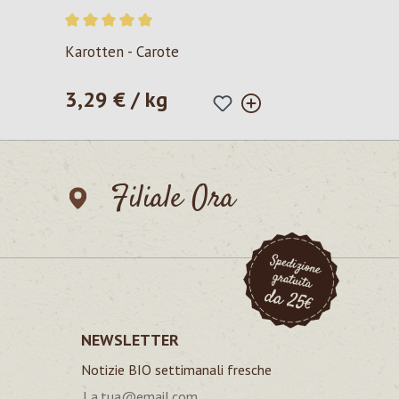
Valutazione media di 5 su 5 stelle
Karotten - Carote
3,29 € / kg
Prezzo normale:
Filiale Ora
NEWSLETTER
Notizie BIO settimanali fresche