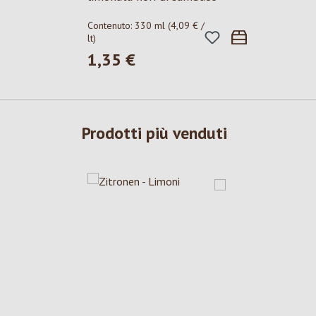
Contenuto:
330 ml
(4,09 € /
lt)
1,35 €
Prezzo normale:
Prodotti più venduti