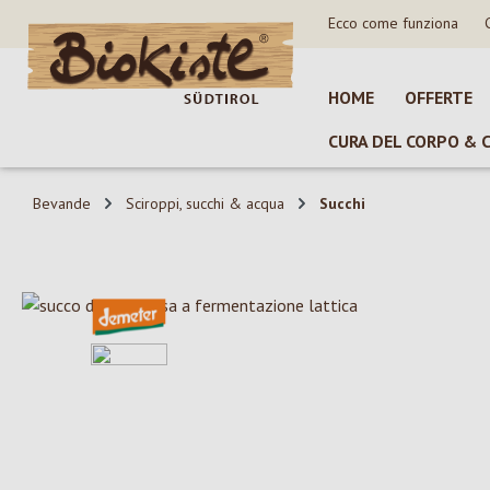
Ecco come funziona
sa al contenuto principale
Salta alla ricerca
Passa alla navigazione principale
HOME
OFFERTE
CURA DEL CORPO & 
Bevande
Sciroppi, succhi & acqua
Succhi
Salta la galleria di immagini