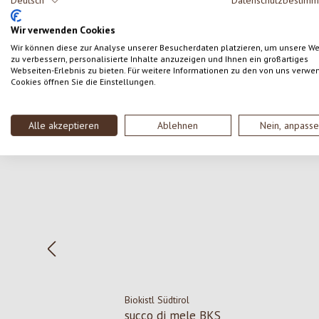
Deutsch
Datenschutzbestim
SCRIVERE UNA RECENSIONE
Wir verwenden Cookies
Wir können diese zur Analyse unserer Besucherdaten platzieren, um unsere W
zu verbessern, personalisierte Inhalte anzuzeigen und Ihnen ein großartiges
Webseiten-Erlebnis zu bieten. Für weitere Informationen zu den von uns verwe
Cookies öffnen Sie die Einstellungen.
Salta la galleria dei prodotti
Alle akzeptieren
Ablehnen
Nein, anpass
Biokistl Südtirol
succo di mele BKS