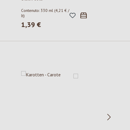
Contenuto:
330 ml
(4,21 € /
lt)
1,39 €
Prezzo normale: