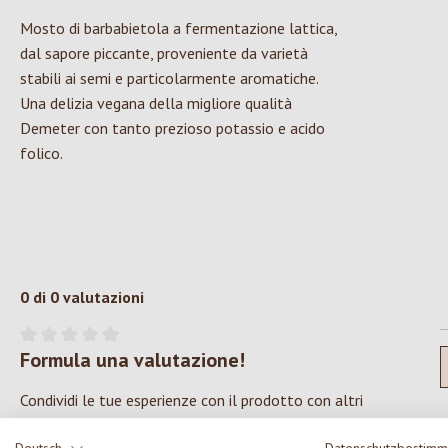
Mosto di barbabietola a fermentazione lattica,
dal sapore piccante, proveniente da varietà
stabili ai semi e particolarmente aromatiche.
Una delizia vegana della migliore qualità
Demeter con tanto prezioso potassio e acido
folico.
0 di 0 valutazioni
Formula una valutazione!
Valutazione media di 0 su 5 stelle
Condividi le tue esperienze con il prodotto con altri
clienti.