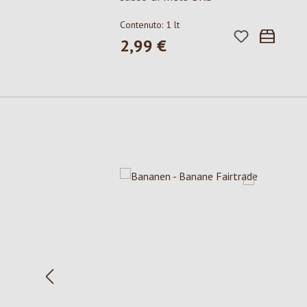
Contenuto:
1 lt
2,99 €
Prezzo normale:
Salta la galleria dei prodotti