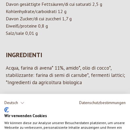
Davon gesättigte Fettsäuren/di cui saturati 2,5 g
Kohlenhydrate/carboidrati 12 g
Davon Zucker/di cui zuccheri 1,7 g
Eiweiß/proteine 0,8 g
Salz/sale 0,01 g
INGREDIENTI
Acqua, farina di avena* 11%, amido*, olio di cocco*,
stabilizzante: farina di semi di carrube*, fermenti lattici;
*Ingredienti da agricoltura biologica
Deutsch
Datenschutzbestimmungen
0 di 0 valutazioni
Wir verwenden Cookies
Wir können diese zur Analyse unserer Besucherdaten platzieren, um unsere
Formula una valutazione!
Valutazione media di 0 su 5 stelle
Webseite zu verbessern, personalisierte Inhalte anzuzeigen und Ihnen ein