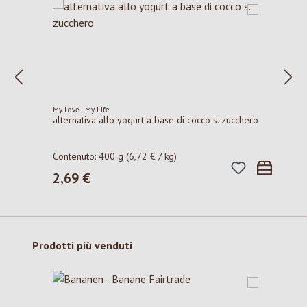
My Love - My Life
alternativa allo yogurt a base di cocco s. zucchero
Contenuto:
400 g
(6,72 € / kg)
2,69 €
Prezzo normale:
Salta la galleria dei prodotti
Prodotti più venduti