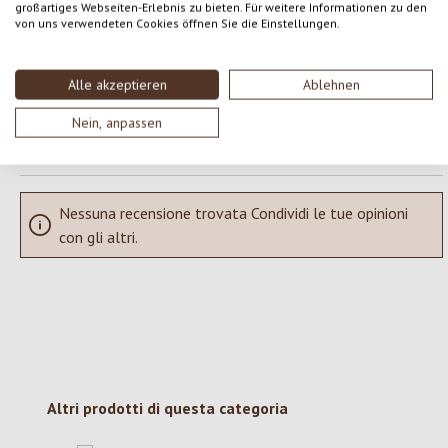
großartiges Webseiten-Erlebnis zu bieten. Für weitere Informationen zu den
Condividi le tue esperienze con il prodotto con altri clienti.
von uns verwendeten Cookies öffnen Sie die Einstellungen.
SCRIVERE UNA RECENSIONE
Alle akzeptieren
Ablehnen
Nein, anpassen
Visualizza le valutazioni solo nella lingua corrente.
Nessuna recensione trovata Condividi le tue opinioni
con gli altri.
Salta la galleria dei prodotti
Altri prodotti di questa categoria