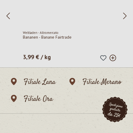
Weltladen - Altromercato
Bananen - Banane Fairtrade
3,99 € / kg
Prezzo normale:
Filiale Lana
Filiale Merano
Filiale Ora