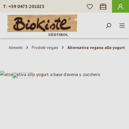
HAI 0 ARTICOLI N
+39 0473 201023
Passa al contenuto principale
Alimenti
Prodotti vegani
Alternativa vegana allo yogurt
Salta la galleria di immagini