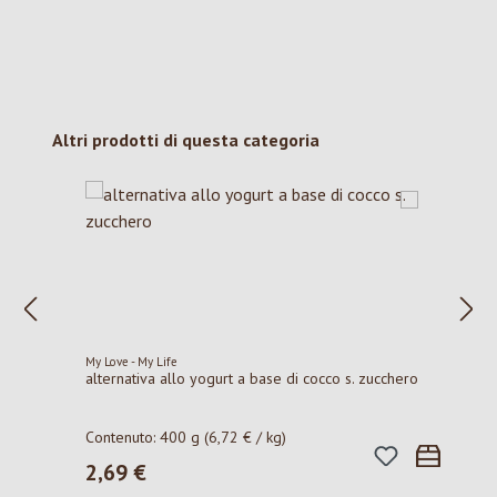
Salta la galleria dei prodotti
Altri prodotti di questa categoria
My Love - My Life
alternativa allo yogurt a base di cocco s. zucchero
Contenuto:
400 g
(6,72 € / kg)
2,69 €
Prezzo normale: