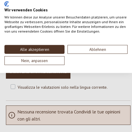
Wir verwenden Cookies
Wir können diese zur Analyse unserer Besucherdaten platzieren, um unsere
Webseite zu verbessern, personalisierte Inhalte anzuzeigen und Ihnen ein
0 di 0 valutazioni
großartiges Webseiten-Erlebnis zu bieten. Für weitere Informationen zu den
von uns verwendeten Cookies öffnen Sie die Einstellungen.
Formula una valutazione!
Valutazione media di 0 su 5 stelle
Alle akzeptieren
Ablehnen
Condividi le tue esperienze con il prodotto con altri clienti.
Nein, anpassen
SCRIVERE UNA RECENSIONE
Visualizza le valutazioni solo nella lingua corrente.
Nessuna recensione trovata Condividi le tue opinioni
con gli altri.