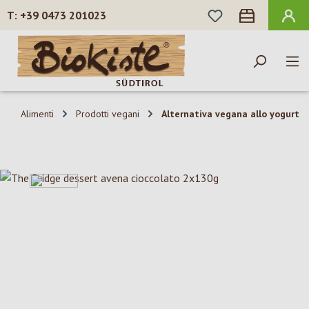
HAI 0 ARTICOLI N
+39 0473 201023
Passa al contenuto principale
Alimenti
Prodotti vegani
Alternativa vegana allo yogurt
Salta la galleria di immagini