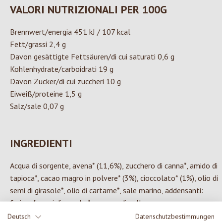
VALORI NUTRIZIONALI PER 100G
Brennwert/energia 451 kJ / 107 kcal
Fett/grassi 2,4 g
Davon gesättigte Fettsäuren/di cui saturati 0,6 g
Kohlenhydrate/carboidrati 19 g
Davon Zucker/di cui zuccheri 10 g
Eiweiß/proteine 1,5 g
Salz/sale 0,07 g
INGREDIENTI
Acqua di sorgente, avena* (11,6%), zucchero di canna*, amido di
tapioca*, cacao magro in polvere* (3%), cioccolato* (1%), olio di
semi di girasole*, olio di cartame*, sale marino, addensanti:
farina di semi di carrube*, gomma di gellano
*da agricoltura biologica controllata
Deutsch
Datenschutzbestimmungen