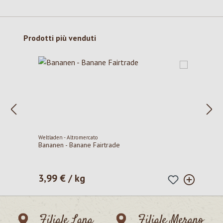
Salta la galleria dei prodotti
Prodotti più venduti
Weltladen - Altromercato
Bananen - Banane Fairtrade
3,99 € / kg
Prezzo normale:
Filiale Lana
Filiale Merano