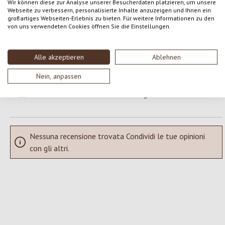
Wir können diese zur Analyse unserer Besucherdaten platzieren, um unsere
Webseite zu verbessern, personalisierte Inhalte anzuzeigen und Ihnen ein
Formula una valutazione!
großartiges Webseiten-Erlebnis zu bieten. Für weitere Informationen zu den
Valutazione media di 0 su 5 stelle
von uns verwendeten Cookies öffnen Sie die Einstellungen.
Condividi le tue esperienze con il prodotto con altri clienti.
Alle akzeptieren
Ablehnen
SCRIVERE UNA RECENSIONE
Nein, anpassen
Visualizza le valutazioni solo nella lingua corrente.
Nessuna recensione trovata Condividi le tue opinioni
con gli altri.