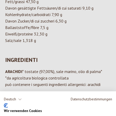
Fett/grassi 47,30 g
Davon gesättigte Fettsäuren/di cui saturati 9,10 g
Kohlenhydrate/carboidrati 7,90 g
Davon Zucker/di cui zuccheri 6,30 g
Ballaststoffe/fibre 7,5 g
Eiweiß/proteine 32,30 g
Salz/sale 1,318 g
INGREDIENTI
ARACHIDI
* tostate (97,00%), sale marino, olio di palma*
*da agricoltura biologica controllata
può contenere i seguenti ingredienti allergenici: arachidi
Deutsch
Datenschutzbestimmungen
0 di 0 valutazioni
Wir verwenden Cookies