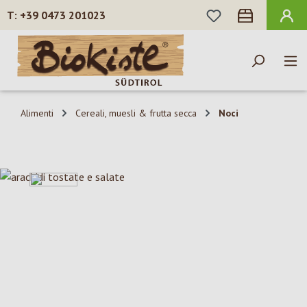
HAI 0 ARTICOLI N
+39 0473 201023
Passa al contenuto principale
Alimenti
Cereali, muesli & frutta secca
Noci
Salta la galleria di immagini