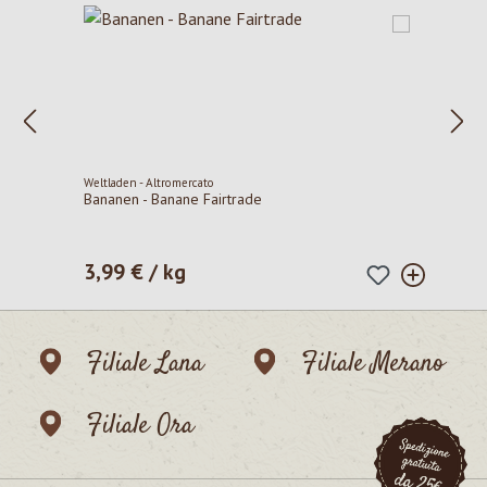
Weltladen - Altromercato
Bananen - Banane Fairtrade
3,99 € / kg
Prezzo normale:
Filiale Lana
Filiale Merano
Filiale Ora