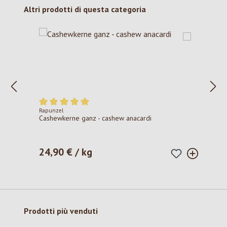
Salta la galleria dei prodotti
Altri prodotti di questa categoria
Rapunzel
Valutazione media di 5 su 5 stelle
Cashewkerne ganz - cashew anacardi
24,90 € / kg
Prezzo normale:
Salta la galleria dei prodotti
Prodotti più venduti