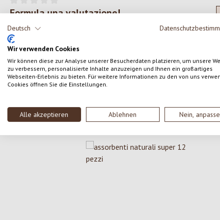
Formula una valutazione!
Valutazione media di 0 su 5 stelle
Deutsch
Datenschutzbestim
Condividi le tue esperienze con il prodotto con altri
clienti.
Wir verwenden Cookies
Wir können diese zur Analyse unserer Besucherdaten platzieren, um unsere W
zu verbessern, personalisierte Inhalte anzuzeigen und Ihnen ein großartiges
SCRIVERE UNA RECENSIONE
Webseiten-Erlebnis zu bieten. Für weitere Informationen zu den von uns verwe
Cookies öffnen Sie die Einstellungen.
Alle akzeptieren
Ablehnen
Nein, anpass
Salta la galleria dei prodotti