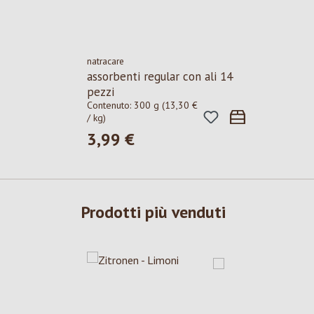
natracare
assorbenti regular con ali 14
pezzi
Contenuto:
300 g
(13,30 €
/ kg)
3,99 €
Prezzo normale:
Prodotti più venduti