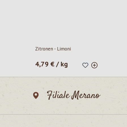
Zitronen - Limoni
4,79 € / kg
Prezzo normale:
Filiale Merano