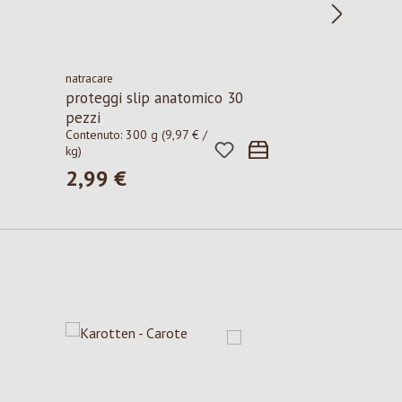
natracare
proteggi slip anatomico 30
pezzi
Contenuto:
300 g
(9,97 € /
kg)
2,99 €
Prezzo normale: