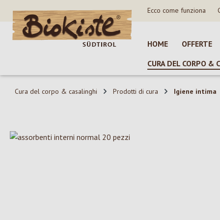
Ecco come funziona
sa al contenuto principale
Salta alla ricerca
Passa alla navigazione principale
HOME
OFFERTE
CURA DEL CORPO & 
Cura del corpo & casalinghi
Prodotti di cura
Igiene intima
Salta la galleria di immagini