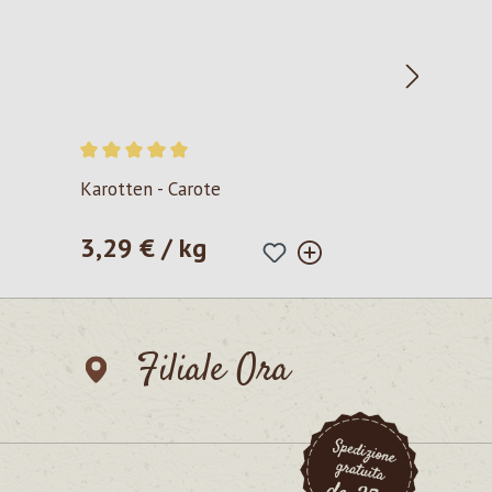
Valutazione media di 5 su 5 stelle
Karotten - Carote
3,29 € / kg
Prezzo normale:
Filiale Ora