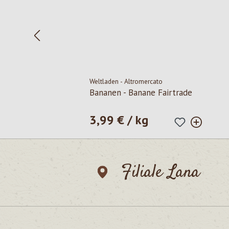
Weltladen - Altromercato
Bananen - Banane Fairtrade
3,99 € / kg
Prezzo normale:
Filiale Lana