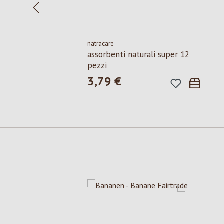
natracare
assorbenti naturali super 12
pezzi
3,79 €
Prezzo normale:
Salta la galleria dei prodotti