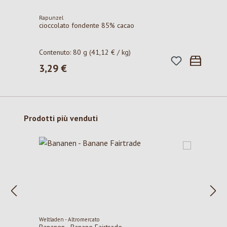
Rapunzel
cioccolato fondente 85% cacao
Contenuto:
80 g
(41,12 € / kg)
3,29 €
Prezzo normale:
Salta la galleria dei prodotti
Prodotti più venduti
Weltladen - Altromercato