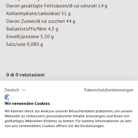
Davon gesättigte Fettsäuren/di cui saturati 14 g
Kohlenhydrate/carboidrati 51 g
Davon Zucker/di cui zuccheri 44 g
Ballaststoffe/fibre 4,3 g
Eiweiß/proteine 5,50 g
Salz/sale 0,080 g
0 di 0 valutazioni
Deutsch
Datenschutzbestimmungen
Formula una valutazione!
Valutazione media di 0 su 5 stelle
Wir verwenden Cookies
Condividi le tue esperienze con il prodotto con altri clienti.
Wir können diese zur Analyse unserer Besucherdaten platzieren, um unsere
Webseite zu verbessern, personalisierte Inhalte anzuzeigen und Ihnen ein
großartiges Webseiten-Erlebnis zu bieten. Für weitere Informationen zu den
SCRIVERE UNA RECENSIONE
von uns verwendeten Cookies öffnen Sie die Einstellungen.