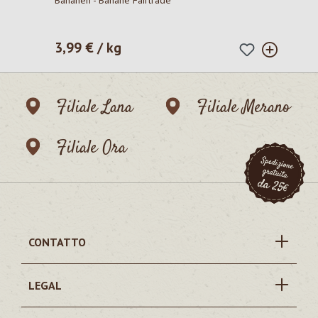
Bananen - Banane Fairtrade
3,99 € / kg
Prezzo normale:
Filiale Lana
Filiale Merano
Filiale Ora
CONTATTO
LEGAL