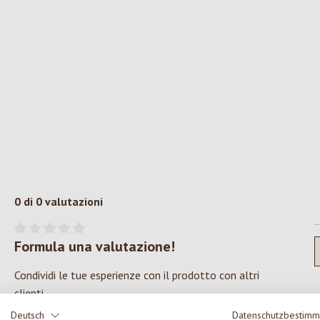
0 di 0 valutazioni
Formula una valutazione!
Valutazione media di 0 su 5 stelle
Condividi le tue esperienze con il prodotto con altri
clienti.
Deutsch
Datenschutzbestim