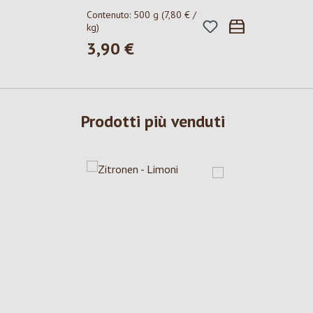
Contenuto:
500 g
(7,80 € /
kg)
3,90 €
Prezzo normale:
Prodotti più venduti