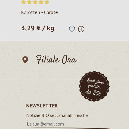
Valutazione media di 5 su 5 stelle
Karotten - Carote
3,29 € / kg
Prezzo normale:
Filiale Ora
NEWSLETTER
Notizie BIO settimanali fresche