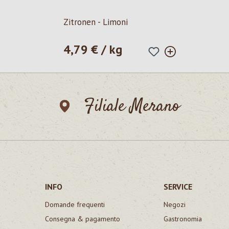
Zitronen - Limoni
4,79 € / kg
Prezzo normale:
Filiale Merano
INFO
SERVICE
Domande frequenti
Negozi
Consegna & pagamento
Gastronomia