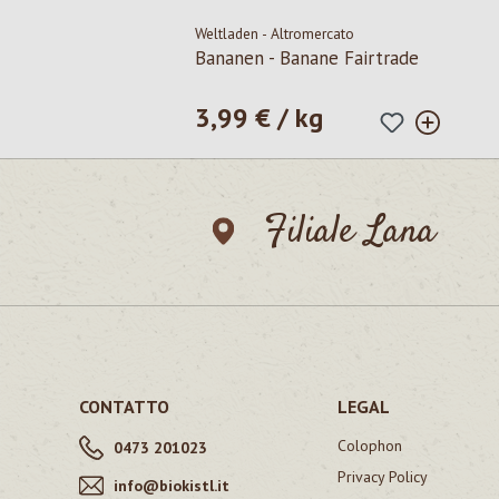
Weltladen - Altromercato
Bananen - Banane Fairtrade
3,99 € / kg
Prezzo normale:
Filiale Lana
CONTATTO
LEGAL
Colophon
0473 201023
Privacy Policy
info@biokistl.it