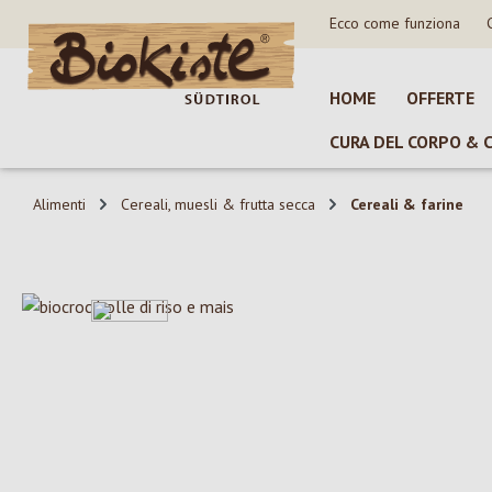
Ecco come funziona
sa al contenuto principale
Salta alla ricerca
Passa alla navigazione principale
HOME
OFFERTE
CURA DEL CORPO & 
Alimenti
Cereali, muesli & frutta secca
Cereali & farine
Salta la galleria di immagini