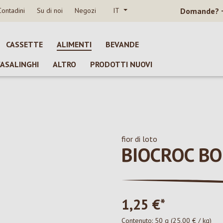
Contadini
Su di noi
Negozi
IT
Domande?
CASSETTE
ALIMENTI
BEVANDE
CASALINGHI
ALTRO
PRODOTTI NUOVI
fior di loto
BIOCROC BO
1,25 €*
Contenuto:
50 g
(25,00 € / kg)