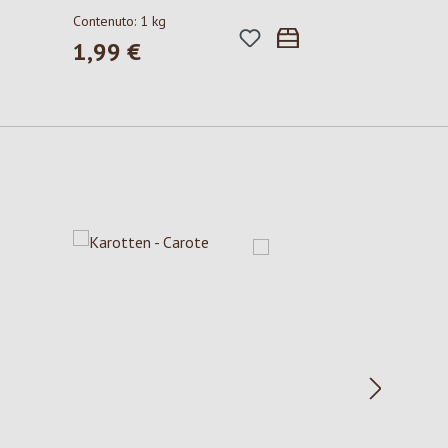
Contenuto:
1 kg
1,99 €
Prezzo normale: