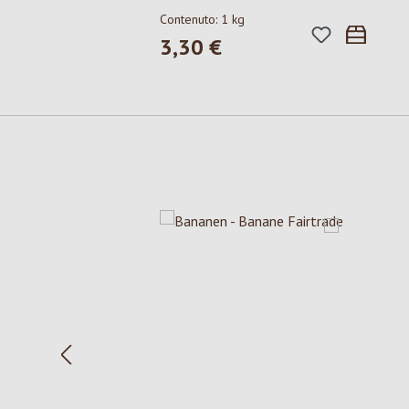
Contenuto:
1 kg
3,30 €
Prezzo normale:
Salta la galleria dei prodotti