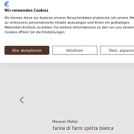
SCRIVERE UNA RECENSIONE
Wir verwenden Cookies
Wir können diese zur Analyse unserer Besucherdaten platzieren, um unsere W
zu verbessern, personalisierte Inhalte anzuzeigen und Ihnen ein großartiges
Webseiten-Erlebnis zu bieten. Für weitere Informationen zu den von uns verwe
Cookies öffnen Sie die Einstellungen.
Salta la galleria dei prodotti
Alle akzeptieren
Ablehnen
Nein, anpass
Meraner Mühle
farina di farro spelta bianca