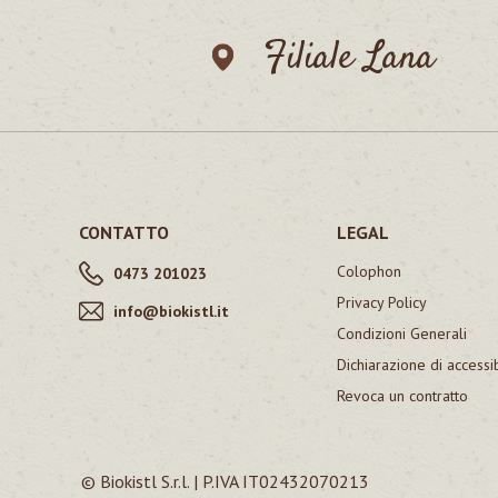
Filiale Lana
CONTATTO
LEGAL
Colophon
0473 201023
Privacy Policy
info@biokistl.it
Condizioni Generali
Dichiarazione di accessib
Revoca un contratto
© Biokistl S.r.l. | P.IVA IT02432070213