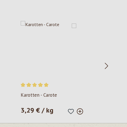
Valutazione media di 5 su 5 stelle
Karotten - Carote
3,29 € / kg
Prezzo normale: