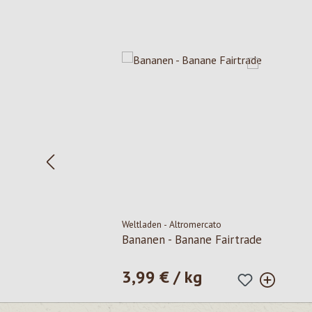
Salta la galleria dei prodotti
Weltladen - Altromercato
Bananen - Banane Fairtrade
3,99 € / kg
Prezzo normale: