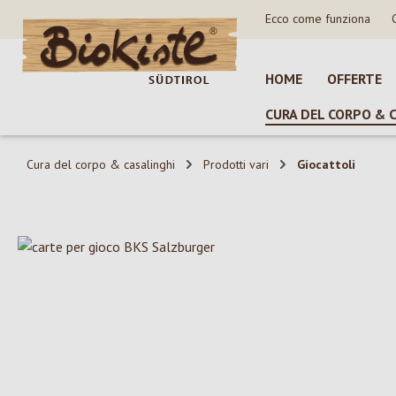
Ecco come funziona
sa al contenuto principale
Salta alla ricerca
Passa alla navigazione principale
HOME
OFFERTE
CURA DEL CORPO & 
Cura del corpo & casalinghi
Prodotti vari
Giocattoli
Salta la galleria di immagini