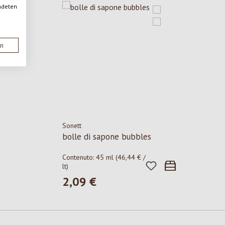
ndeten
en
Sonett
bolle di sapone bubbles
Contenuto:
45 ml
(46,44 € /
lt)
2,09 €
Prezzo normale: