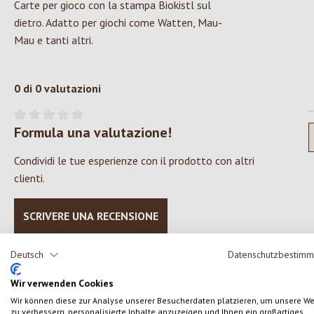
Carte per gioco con la stampa Biokistl sul
dietro. Adatto per giochi come Watten, Mau-
Mau e tanti altri.
0 di 0 valutazioni
Formula una valutazione!
Valutazione media di 0 su 5 stelle
Condividi le tue esperienze con il prodotto con altri
clienti.
SCRIVERE UNA RECENSIONE
Deutsch
Datenschutzbestim
Wir verwenden Cookies
Wir können diese zur Analyse unserer Besucherdaten platzieren, um unsere W
Salta la galleria dei prodotti
zu verbessern, personalisierte Inhalte anzuzeigen und Ihnen ein großartiges