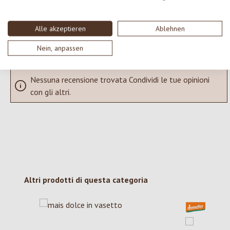
SCRIVERE UNA RECENSIONE
Alle akzeptieren
Ablehnen
Visualizza le valutazioni solo nella lingua corrente.
Nein, anpassen
Nessuna recensione trovata Condividi le tue opinioni
con gli altri.
Salta la galleria dei prodotti
Altri prodotti di questa categoria