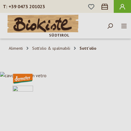
HAI 0 ARTICOLI N
+39 0473 201023
Passa al contenuto principale
Alimenti
Sott'olio & spalmabili
Sott'olio
Salta la galleria di immagini