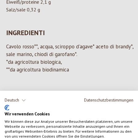
Eiweiß/proteine 2,1 g
Salz/sale 0,32 g
INGREDIENTI
Cavolo rosso**, acqua, sciroppo d'agave* aceto di brandy*,
sale marino, chiodi di garofano*.
*da agricoltura biologica,
**da agricoltura biodinamica
0 di 0 valutazioni
Deutsch
Datenschutzbestimmungen
Formula una valutazione!
Wir verwenden Cookies
Valutazione media di 0 su 5 stelle
Wir können diese zur Analyse unserer Besucherdaten platzieren, um unsere
Condividi le tue esperienze con il prodotto con altri clienti.
Webseite zu verbessern, personalisierte Inhalte anzuzeigen und Ihnen ein
großartiges Webseiten-Erlebnis zu bieten. Für weitere Informationen zu den
von uns verwendeten Cookies öffnen Sie die Einstellungen.