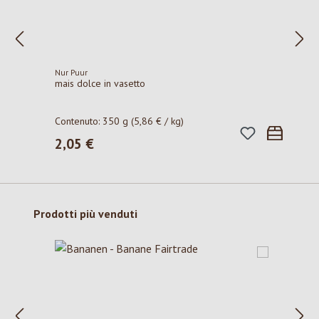
Nur Puur
mais dolce in vasetto
Contenuto:
350 g
(5,86 € / kg)
2,05 €
Prezzo normale:
Salta la galleria dei prodotti
Prodotti più venduti