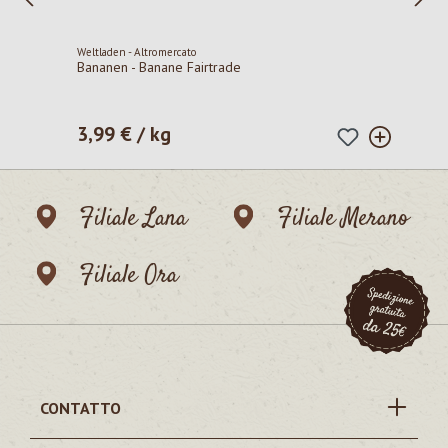
Weltladen - Altromercato
Bananen - Banane Fairtrade
3,99 € / kg
Prezzo normale:
Filiale Lana
Filiale Merano
Filiale Ora
CONTATTO