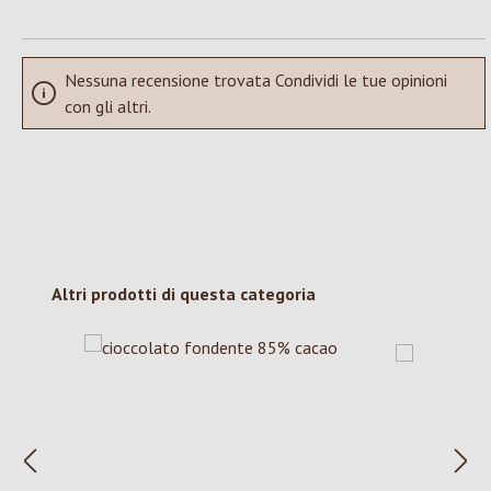
Nessuna recensione trovata Condividi le tue opinioni
con gli altri.
Salta la galleria dei prodotti
Altri prodotti di questa categoria