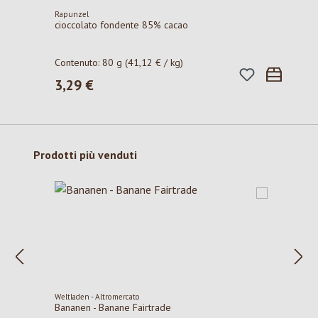
Rapunzel
cioccolato fondente 85% cacao
Contenuto:
80 g
(41,12 € / kg)
3,29 €
Prezzo normale:
Salta la galleria dei prodotti
Prodotti più venduti
Weltladen - Altromercato
Bananen - Banane Fairtrade