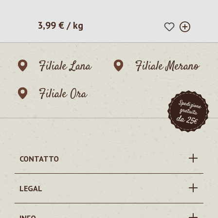
3,99 € / kg
Prezzo normale:
Filiale Lana
Filiale Merano
Filiale Ora
CONTATTO
LEGAL