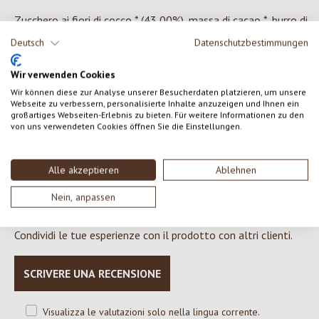
Zucchero ai fiori di cocco * (43,00%), massa di cacao *, burro di
cacao *, cocco grattugiato * (9,00%), latte di cocco in polvere *
Deutsch
Datenschutzbestimmungen
(8,00%) (latte di cocco *, maltodestrina *), vaniglia bourbon * * =
Ingredienti da agricoltura biologica ** = ingredienti di
Wir verwenden Cookies
coltivazione biodinamica
Wir können diese zur Analyse unserer Besucherdaten platzieren, um unsere
Webseite zu verbessern, personalisierte Inhalte anzuzeigen und Ihnen ein
großartiges Webseiten-Erlebnis zu bieten. Für weitere Informationen zu den
von uns verwendeten Cookies öffnen Sie die Einstellungen.
0 di 0 valutazioni
Alle akzeptieren
Ablehnen
Nein, anpassen
Formula una valutazione!
Valutazione media di 0 su 5 stelle
Condividi le tue esperienze con il prodotto con altri clienti.
SCRIVERE UNA RECENSIONE
Visualizza le valutazioni solo nella lingua corrente.