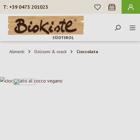
HAI 0 ARTICOLI N
+39 0473 201023
Passa al contenuto principale
Alimenti
Dolciumi & snack
Cioccolata
Salta la galleria di immagini