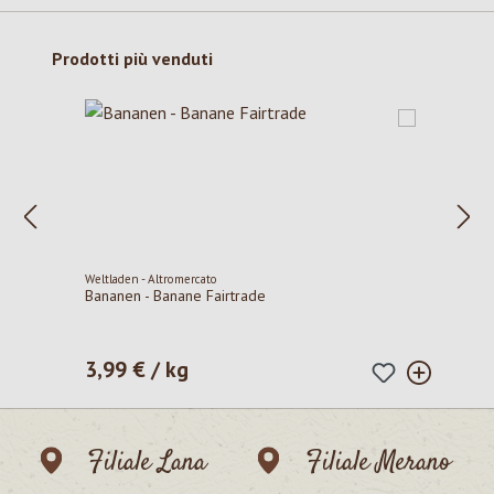
Salta la galleria dei prodotti
Prodotti più venduti
Weltladen - Altromercato
Bananen - Banane Fairtrade
3,99 € / kg
Prezzo normale:
Filiale Lana
Filiale Merano