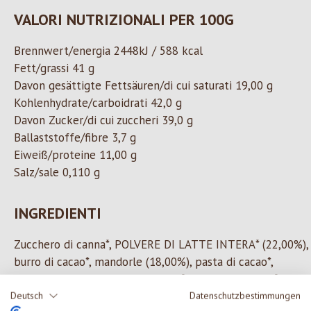
VALORI NUTRIZIONALI PER 100G
Brennwert/energia 2448kJ / 588 kcal
Fett/grassi 41 g
Davon gesättigte Fettsäuren/di cui saturati 19,00 g
Kohlenhydrate/carboidrati 42,0 g
Davon Zucker/di cui zuccheri 39,0 g
Ballaststoffe/fibre 3,7 g
Eiweiß/proteine 11,00 g
Salz/sale 0,110 g
INGREDIENTI
Zucchero di canna*, POLVERE DI LATTE INTERA* (22,00%),
burro di cacao*, mandorle (18,00%), pasta di cacao*,
emulsionante: lecitina di girasole*, vaniglia bourbon*.
*Ingredienti da agricoltura biologica controllata
Deutsch
Datenschutzbestimmungen