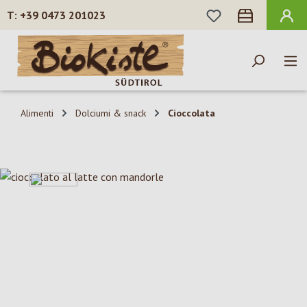
HAI 0 ARTICOLI N
+39 0473 201023
Passa al contenuto principale
Alimenti
Dolciumi & snack
Cioccolata
Salta la galleria di immagini