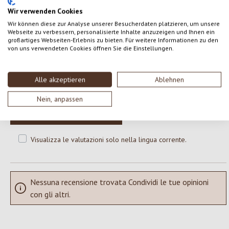
Wir verwenden Cookies
Wir können diese zur Analyse unserer Besucherdaten platzieren, um unsere
0 di 0 valutazioni
Webseite zu verbessern, personalisierte Inhalte anzuzeigen und Ihnen ein
großartiges Webseiten-Erlebnis zu bieten. Für weitere Informationen zu den
von uns verwendeten Cookies öffnen Sie die Einstellungen.
Formula una valutazione!
Valutazione media di 0 su 5 stelle
Alle akzeptieren
Ablehnen
Condividi le tue esperienze con il prodotto con altri clienti.
Nein, anpassen
SCRIVERE UNA RECENSIONE
Visualizza le valutazioni solo nella lingua corrente.
Nessuna recensione trovata Condividi le tue opinioni
con gli altri.