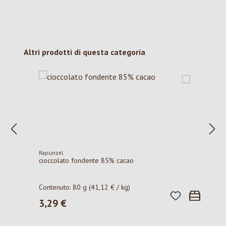
Salta la galleria dei prodotti
Altri prodotti di questa categoria
Rapunzel
cioccolato fondente 85% cacao
Contenuto:
80 g
(41,12 € / kg)
3,29 €
Prezzo normale: