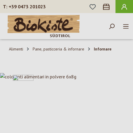
HAI 0 ARTICOLI N
+39 0473 201023
Passa al contenuto principale
Alimenti
Pane, pasticceria & infornare
Infornare
Salta la galleria di immagini