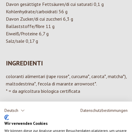
Davon gesättigte Fettsäuren/di cui saturati 0,1 g
Kohlenhydrate/carboidrati 56 g
Davon Zucker/di cui zuccheri 6,3 g
Ballaststoffe/fibre 11 g
Eiweiß/Proteine 6,7 g
Salz/sale 0,17 g
INGREDIENTI
coloranti alimentari (rape rosse*, curcuma*, carota*, matcha*),
maltodestrina*, fecola di marante arrowroot*.
* = da agricoltura biologica certificata
Deutsch
Datenschutzbestimmungen
0 di 0 valutazioni
Wir verwenden Cookies
Wir können diese zur Analyse unserer Besucherdaten platzieren, um unsere