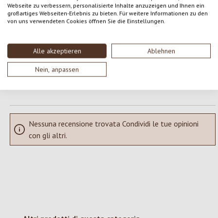
Webseite zu verbessern, personalisierte Inhalte anzuzeigen und Ihnen ein
Formula una valutazione!
Valutazione media di 0 su 5 stelle
großartiges Webseiten-Erlebnis zu bieten. Für weitere Informationen zu den
von uns verwendeten Cookies öffnen Sie die Einstellungen.
Condividi le tue esperienze con il prodotto con altri clienti.
Alle akzeptieren
Ablehnen
SCRIVERE UNA RECENSIONE
Nein, anpassen
Visualizza le valutazioni solo nella lingua corrente.
Nessuna recensione trovata Condividi le tue opinioni
con gli altri.