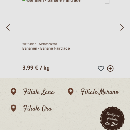
Weltladen - Altromercato
Bananen - Banane Fairtrade
3,99 € / kg
Prezzo normale:
Filiale Lana
Filiale Merano
Filiale Ora