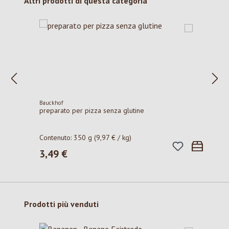
Salta la galleria dei prodotti
Altri prodotti di questa categoria
Bauckhof
preparato per pizza senza glutine
Contenuto:
350 g
(9,97 € / kg)
3,49 €
Prezzo normale:
Salta la galleria dei prodotti
Prodotti più venduti