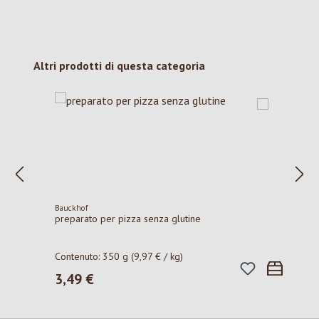
Salta la galleria dei prodotti
Altri prodotti di questa categoria
Bauckhof
preparato per pizza senza glutine
Contenuto:
350 g
(9,97 € / kg)
3,49 €
Prezzo normale: