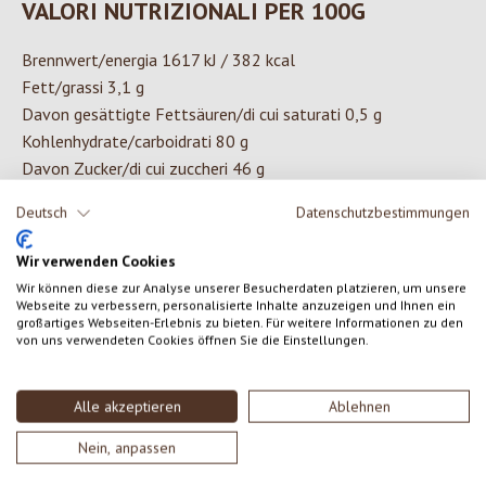
VALORI NUTRIZIONALI PER 100G
Brennwert/energia 1617 kJ / 382 kcal
Fett/grassi 3,1 g
Davon gesättigte Fettsäuren/di cui saturati 0,5 g
Kohlenhydrate/carboidrati 80 g
Davon Zucker/di cui zuccheri 46 g
Ballaststoffe/fibre 4,6 g
Deutsch
Datenschutzbestimmungen
Eiweiß/proteine 6,2 g
Salz/sale < 0,01 g
Wir verwenden Cookies
Wir können diese zur Analyse unserer Besucherdaten platzieren, um unsere
Webseite zu verbessern, personalisierte Inhalte anzuzeigen und Ihnen ein
großartiges Webseiten-Erlebnis zu bieten. Für weitere Informationen zu den
INGREDIENTI
von uns verwendeten Cookies öffnen Sie die Einstellungen.
Fiocchi di avena integrali* senza glutine 47%, zucchero di
barbabietola*, amido di mais*, cannella*
Alle akzeptieren
Ablehnen
*da agricoltura biologica certificata
Nein, anpassen