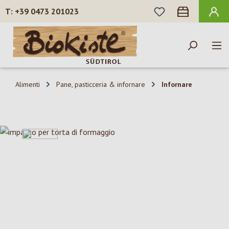
HAI 0 ARTICOLI N
+39 0473 201023
Passa al contenuto principale
Alimenti
Pane, pasticceria & infornare
Infornare
Salta la galleria di immagini