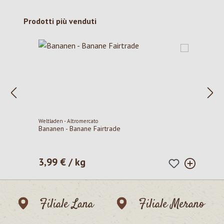
Salta la galleria dei prodotti
Prodotti più venduti
Weltladen - Altromercato
Bananen - Banane Fairtrade
3,99 € / kg
Prezzo normale:
Filiale Lana
Filiale Merano