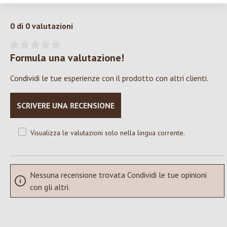
0 di 0 valutazioni
Formula una valutazione!
Valutazione media di 0 su 5 stelle
Condividi le tue esperienze con il prodotto con altri clienti.
SCRIVERE UNA RECENSIONE
Visualizza le valutazioni solo nella lingua corrente.
Nessuna recensione trovata Condividi le tue opinioni
con gli altri.