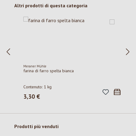
Salta la galleria dei prodotti
Altri prodotti di questa categoria
Meraner Mühle
farina di farro spelta bianca
Contenuto:
1 kg
3,30 €
Prezzo normale:
Salta la galleria dei prodotti
Prodotti più venduti