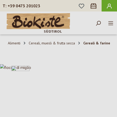
HAI 0 ARTICOLI N
+39 0473 201023
Passa al contenuto principale
Alimenti
Cereali, muesli & frutta secca
Cereali & farine
Salta la galleria di immagini