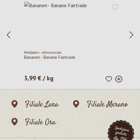
Weltladen - Altromercato
Bananen - Banane Fairtrade
3,99 € / kg
Prezzo normale:
Filiale Lana
Filiale Merano
Filiale Ora