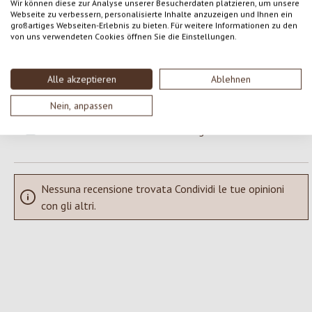
Wir können diese zur Analyse unserer Besucherdaten platzieren, um unsere
Webseite zu verbessern, personalisierte Inhalte anzuzeigen und Ihnen ein
Formula una valutazione!
großartiges Webseiten-Erlebnis zu bieten. Für weitere Informationen zu den
Valutazione media di 0 su 5 stelle
von uns verwendeten Cookies öffnen Sie die Einstellungen.
Condividi le tue esperienze con il prodotto con altri clienti.
Alle akzeptieren
Ablehnen
SCRIVERE UNA RECENSIONE
Nein, anpassen
Visualizza le valutazioni solo nella lingua corrente.
Nessuna recensione trovata Condividi le tue opinioni
con gli altri.