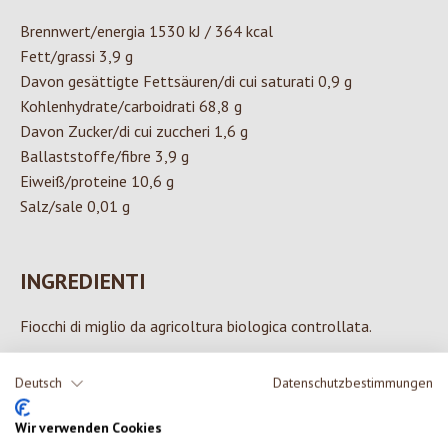
Brennwert/energia 1530 kJ / 364 kcal
Fett/grassi 3,9 g
Davon gesättigte Fettsäuren/di cui saturati 0,9 g
Kohlenhydrate/carboidrati 68,8 g
Davon Zucker/di cui zuccheri 1,6 g
Ballaststoffe/fibre 3,9 g
Eiweiß/proteine 10,6 g
Salz/sale 0,01 g
INGREDIENTI
Fiocchi di miglio da agricoltura biologica controllata.
Deutsch
Datenschutzbestimmungen
0 di 0 valutazioni
Wir verwenden Cookies