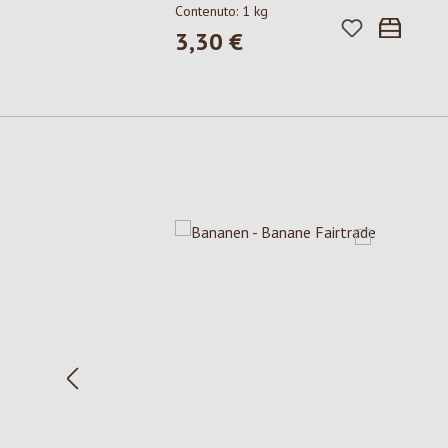
Contenuto:
1 kg
3,30 €
Prezzo normale:
Salta la galleria dei prodotti