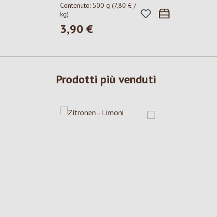
Contenuto:
500 g
(7,80 € /
kg)
3,90 €
Prezzo normale:
Prodotti più venduti