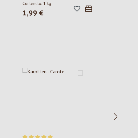
Contenuto:
1 kg
1,99 €
Prezzo normale: