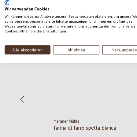
SCRIVERE UNA RECENSIONE
Wir verwenden Cookies
Wir können diese zur Analyse unserer Besucherdaten platzieren, um unsere W
zu verbessern, personalisierte Inhalte anzuzeigen und Ihnen ein großartiges
Webseiten-Erlebnis zu bieten. Für weitere Informationen zu den von uns verwe
Cookies öffnen Sie die Einstellungen.
Salta la galleria dei prodotti
Alle akzeptieren
Ablehnen
Nein, anpass
Meraner Mühle
farina di farro spelta bianca