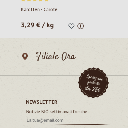
Valutazione media di 5 su 5 stelle
Karotten - Carote
3,29 € / kg
Prezzo normale:
Filiale Ora
NEWSLETTER
Notizie BIO settimanali fresche