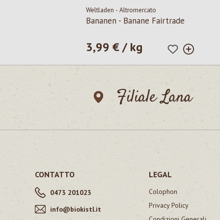
Weltladen - Altromercato
Bananen - Banane Fairtrade
3,99 € / kg
Prezzo normale:
Filiale Lana
CONTATTO
LEGAL
Colophon
0473 201023
Privacy Policy
info@biokistl.it
Condizioni Generali