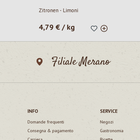
Zitronen - Limoni
4,79 € / kg
Prezzo normale:
Filiale Merano
INFO
SERVICE
Domande frequenti
Negozi
Consegna & pagamento
Gastronomia
Carriera
Ricette