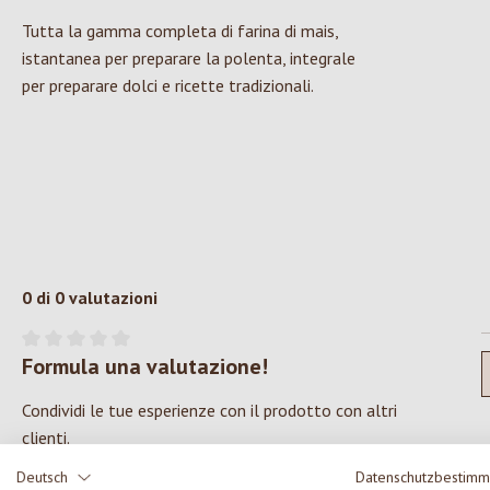
Tutta la gamma completa di farina di mais,
istantanea per preparare la polenta, integrale
per preparare dolci e ricette tradizionali.
0 di 0 valutazioni
Formula una valutazione!
Valutazione media di 0 su 5 stelle
Condividi le tue esperienze con il prodotto con altri
clienti.
Deutsch
Datenschutzbestim