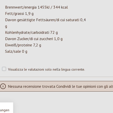
Brennwert/energia 1455kJ / 344 kcal
Fett/grassi 1,9 g
Davon gesättigte Fettsäuren/di cui saturati 0,4
g
Kohlenhydrate/carboidrati 72 g
Davon Zucker/di cui zuccheri 1,0 g
Eiweiß/proteine 7,2 g
Salz/sale 0 g
Visualizza le valutazioni solo nella lingua corrente.
Nessuna recensione trovata Condividi le tue opinioni con gli alt
mungen