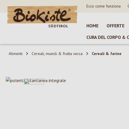
Ecco come funziona
sa al contenuto principale
Salta alla ricerca
Passa alla navigazione principale
HOME
OFFERTE
CURA DEL CORPO & 
Alimenti
Cereali, muesli & frutta secca
Cereali & farine
Salta la galleria di immagini