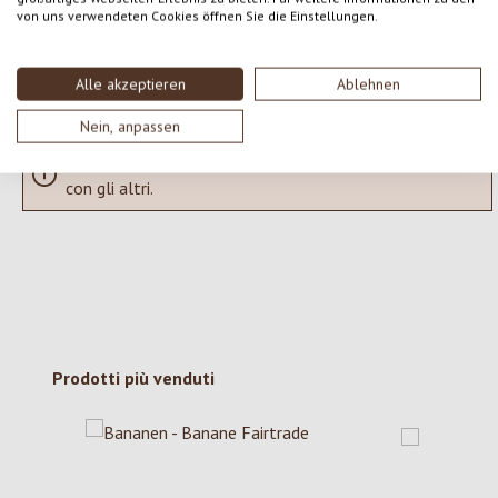
SCRIVERE UNA RECENSIONE
von uns verwendeten Cookies öffnen Sie die Einstellungen.
Visualizza le valutazioni solo nella lingua corrente.
Alle akzeptieren
Ablehnen
Nein, anpassen
Nessuna recensione trovata Condividi le tue opinioni
con gli altri.
Salta la galleria dei prodotti
Prodotti più venduti