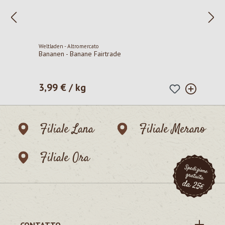
Weltladen - Altromercato
Bananen - Banane Fairtrade
3,99 € / kg
Prezzo normale:
Filiale Lana
Filiale Merano
Filiale Ora