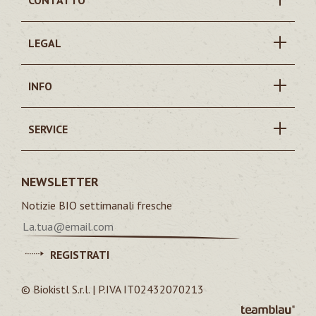
CONTATTO
LEGAL
INFO
SERVICE
NEWSLETTER
Notizie BIO settimanali fresche
REGISTRATI
© Biokistl S.r.l. | P.IVA IT02432070213