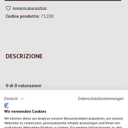
Aggiungi alla wishlist
Codice prodotto:
71200
DESCRIZIONE
0 di 0 valutazioni
Deutsch
Datenschutzbestimmungen
Formula una valutazione!
Valutazione media di 0 su 5 stelle
Wir verwenden Cookies
Condividi le tue esperienze con il prodotto con altri clienti.
Wir können diese zur Analyse unserer Besucherdaten platzieren, um unsere
Webseite zu verbessern, personalisierte Inhalte anzuzeigen und Ihnen ein
großartiges Webseiten-Erlebnis zu bieten. Für weitere Informationen zu den