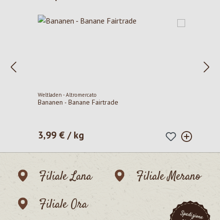
Weltladen - Altromercato
Bananen - Banane Fairtrade
3,99 € / kg
Prezzo normale:
Filiale Lana
Filiale Merano
Filiale Ora