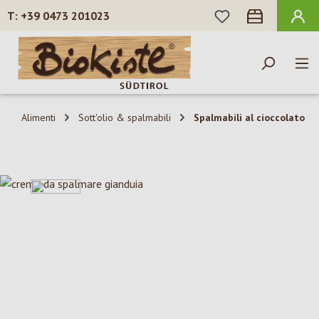
HAI 0 ARTICOLI N
+39 0473 201023
Passa al contenuto principale
Alimenti
Sott'olio & spalmabili
Spalmabili al cioccolato
Salta la galleria di immagini