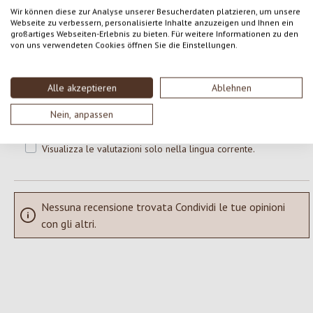
0 di 0 valutazioni
Wir können diese zur Analyse unserer Besucherdaten platzieren, um unsere
Webseite zu verbessern, personalisierte Inhalte anzuzeigen und Ihnen ein
großartiges Webseiten-Erlebnis zu bieten. Für weitere Informationen zu den
Formula una valutazione!
Valutazione media di 0 su 5 stelle
von uns verwendeten Cookies öffnen Sie die Einstellungen.
Condividi le tue esperienze con il prodotto con altri clienti.
Alle akzeptieren
Ablehnen
SCRIVERE UNA RECENSIONE
Nein, anpassen
Visualizza le valutazioni solo nella lingua corrente.
Nessuna recensione trovata Condividi le tue opinioni
con gli altri.