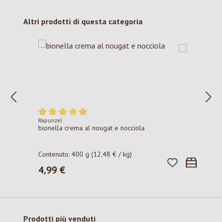
Salta la galleria dei prodotti
Altri prodotti di questa categoria
Rapunzel
Valutazione media di 5 su 5 stelle
bionella crema al nougat e nocciola
Contenuto:
400 g
(12,48 € / kg)
4,99 €
Prezzo normale:
Salta la galleria dei prodotti
Prodotti più venduti