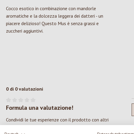
Cocco esotico in combinazione con mandorle
aromatiche e la dolcezza leggera dei datteri - un
piacere delizioso! Questo Mus è senza grassi e
zuccheri aggiuntivi.
0 di 0 valutazioni
Formula una valutazione!
Valutazione media di 0 su 5 stelle
Condividi le tue esperienze con il prodotto con altri
clienti.