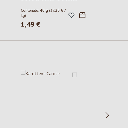
Contenuto:
40 g
(37,25 € /
kg)
1,49 €
Prezzo normale: