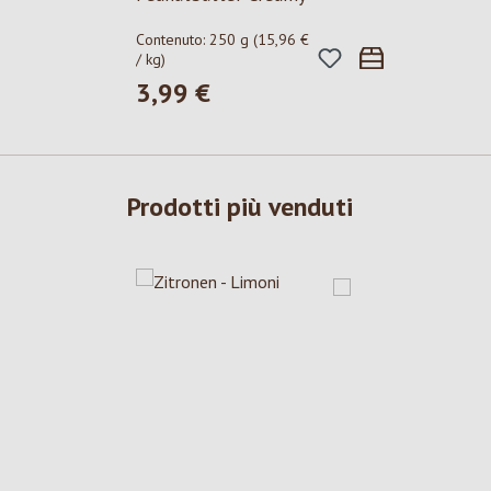
Contenuto:
250 g
(15,96 €
/ kg)
3,99 €
Prezzo normale:
Prodotti più venduti