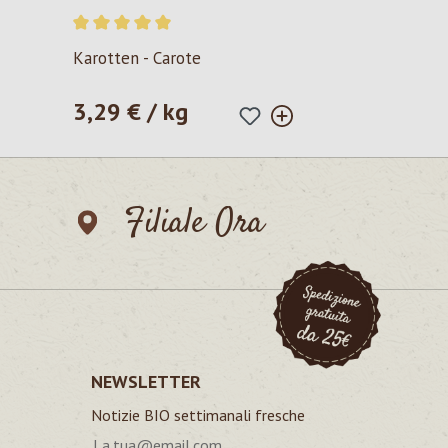
Valutazione media di 5 su 5 stelle
Karotten - Carote
3,29 € / kg
Prezzo normale:
Filiale Ora
NEWSLETTER
Notizie BIO settimanali fresche