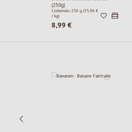
(250g)
Contenuto:
250 g
(35,96 €
/ kg)
8,99 €
Prezzo normale:
Salta la galleria dei prodotti