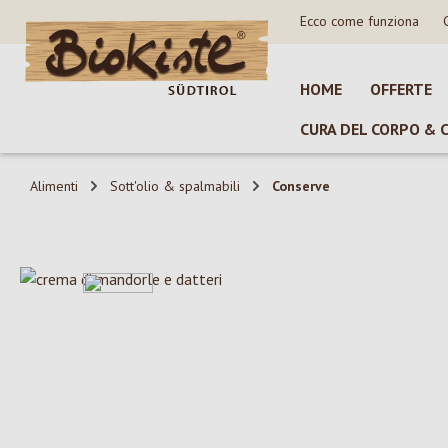
Ecco come funziona
sa al contenuto principale
Salta alla ricerca
Passa alla navigazione principale
HOME
OFFERTE
CURA DEL CORPO & 
Alimenti
Sott'olio & spalmabili
Conserve
Salta la galleria di immagini