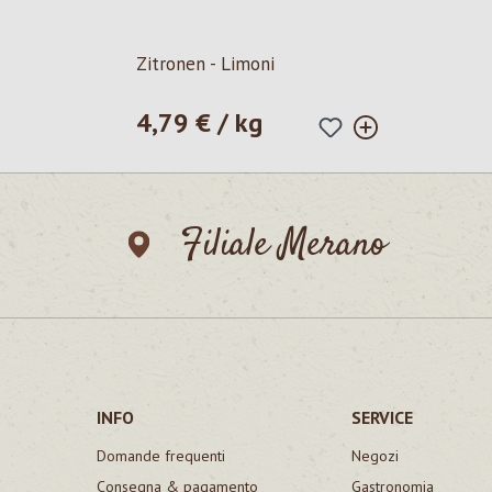
Zitronen - Limoni
4,79 € / kg
Prezzo normale:
Filiale Merano
INFO
SERVICE
Domande frequenti
Negozi
Consegna & pagamento
Gastronomia