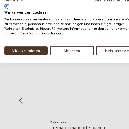
Deutsch
Datenschutzbestim
SCRIVERE UNA RECENSIONE
Wir verwenden Cookies
Wir können diese zur Analyse unserer Besucherdaten platzieren, um unsere W
zu verbessern, personalisierte Inhalte anzuzeigen und Ihnen ein großartiges
Webseiten-Erlebnis zu bieten. Für weitere Informationen zu den von uns verwe
Cookies öffnen Sie die Einstellungen.
Salta la galleria dei prodotti
Alle akzeptieren
Ablehnen
Nein, anpass
Rapunzel
crema di mandorle bianca