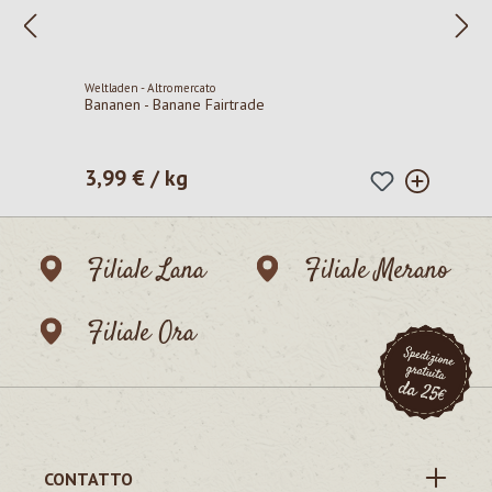
Weltladen - Altromercato
Bananen - Banane Fairtrade
3,99 € / kg
Prezzo normale:
Filiale Lana
Filiale Merano
Filiale Ora
CONTATTO