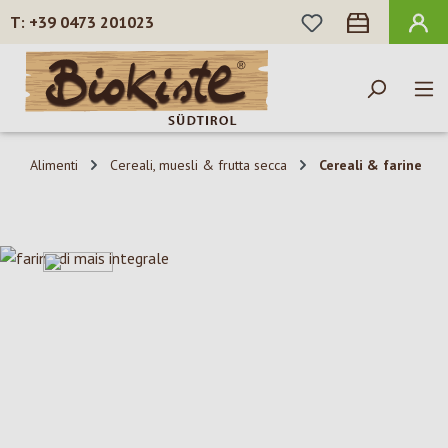
HAI 0 ARTICOLI N
+39 0473 201023
Passa al contenuto principale
Alimenti
Cereali, muesli & frutta secca
Cereali & farine
Salta la galleria di immagini