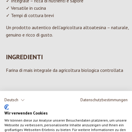
✓ Integrale – ricca di nutrienti e sapore
✓ Versatile in cucina
✓ Tempi di cottura brevi
Un prodotto autentico dell’agricoltura altoatesina – naturale,
genuino e ricco di gusto.
INGREDIENTI
Farina di mais integrale da agricoltura biologica controllata
0 di 0 valutazioni
Deutsch
Datenschutzbestimmungen
Wir verwenden Cookies
Formula una valutazione!
Valutazione media di 0 su 5 stelle
Wir können diese zur Analyse unserer Besucherdaten platzieren, um unsere
Webseite zu verbessern, personalisierte Inhalte anzuzeigen und Ihnen ein
Condividi le tue esperienze con il prodotto con altri clienti.
großartiges Webseiten-Erlebnis zu bieten. Für weitere Informationen zu den