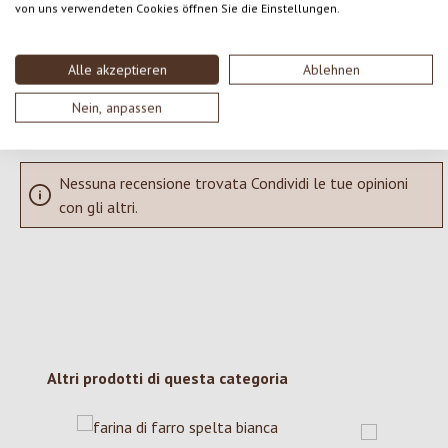
von uns verwendeten Cookies öffnen Sie die Einstellungen.
SCRIVERE UNA RECENSIONE
Alle akzeptieren
Ablehnen
Visualizza le valutazioni solo nella lingua corrente.
Nein, anpassen
Nessuna recensione trovata Condividi le tue opinioni
con gli altri.
Salta la galleria dei prodotti
Altri prodotti di questa categoria