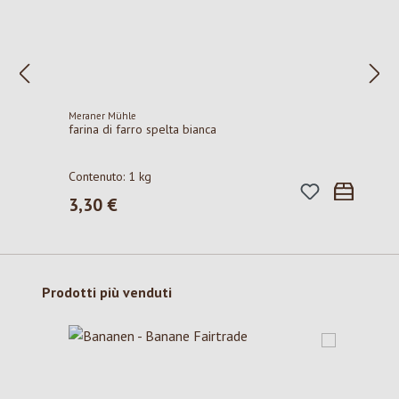
Meraner Mühle
farina di farro spelta bianca
Contenuto:
1 kg
3,30 €
Prezzo normale:
Salta la galleria dei prodotti
Prodotti più venduti