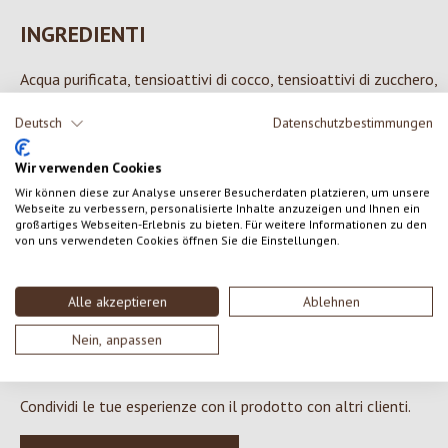
INGREDIENTI
Acqua purificata, tensioattivi di cocco, tensioattivi di zucchero,
glicerina, betaina, estratto di echinacea*, estratto di fiori di
Deutsch
Datenschutzbestimmungen
luppolo*, sale da cucina, acido citrico, sorbato di potassio,
alcool*, miscela di oli essenziali naturali**, linalolo**, limonene**
Wir verwenden Cookies
*da coltivazione biologica controllata, **componenti degli oli
Wir können diese zur Analyse unserer Besucherdaten platzieren, um unsere
essenziali
Webseite zu verbessern, personalisierte Inhalte anzuzeigen und Ihnen ein
großartiges Webseiten-Erlebnis zu bieten. Für weitere Informationen zu den
von uns verwendeten Cookies öffnen Sie die Einstellungen.
Alle akzeptieren
Ablehnen
0 di 0 valutazioni
Nein, anpassen
Formula una valutazione!
Valutazione media di 0 su 5 stelle
Condividi le tue esperienze con il prodotto con altri clienti.