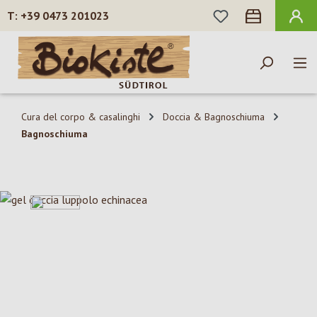
HAI 0 ARTICOLI N
+39 0473 201023
Passa al contenuto principale
Cura del corpo & casalinghi
Doccia & Bagnoschiuma
Bagnoschiuma
Salta la galleria di immagini