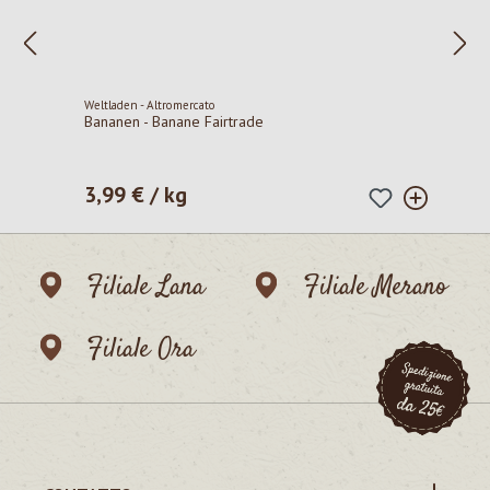
Weltladen - Altromercato
Bananen - Banane Fairtrade
3,99 € / kg
Prezzo normale:
Filiale Lana
Filiale Merano
Filiale Ora