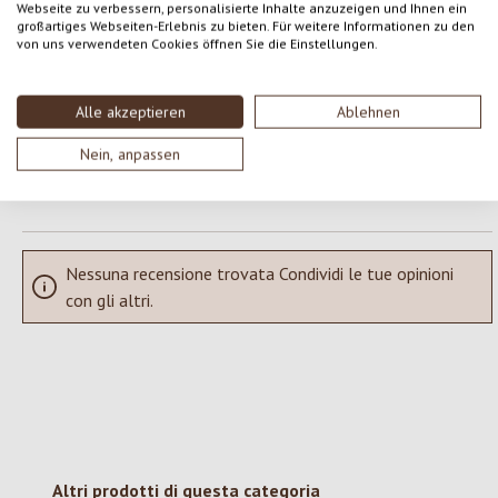
Webseite zu verbessern, personalisierte Inhalte anzuzeigen und Ihnen ein
Formula una valutazione!
Valutazione media di 0 su 5 stelle
großartiges Webseiten-Erlebnis zu bieten. Für weitere Informationen zu den
von uns verwendeten Cookies öffnen Sie die Einstellungen.
Condividi le tue esperienze con il prodotto con altri clienti.
Alle akzeptieren
Ablehnen
SCRIVERE UNA RECENSIONE
Nein, anpassen
Visualizza le valutazioni solo nella lingua corrente.
Nessuna recensione trovata Condividi le tue opinioni
con gli altri.
Salta la galleria dei prodotti
Altri prodotti di questa categoria