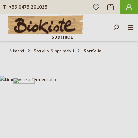
HAI 0 ARTICOLI N
+39 0473 201023
Passa al contenuto principale
Alimenti
Sott'olio & spalmabili
Sott'olio
Salta la galleria di immagini