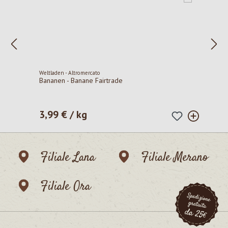
Weltladen - Altromercato
Bananen - Banane Fairtrade
3,99 € / kg
Prezzo normale:
Filiale Lana
Filiale Merano
Filiale Ora