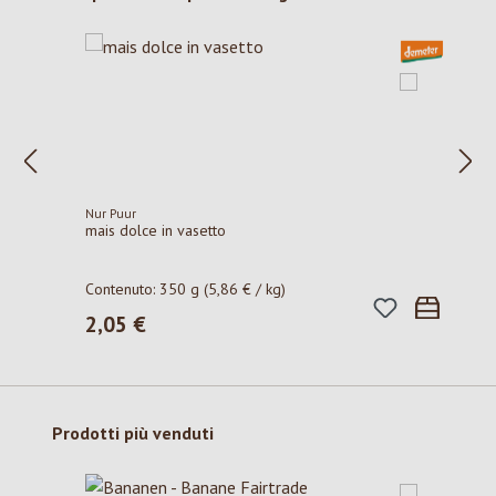
Nur Puur
mais dolce in vasetto
Contenuto:
350 g
(5,86 € / kg)
2,05 €
Prezzo normale:
Salta la galleria dei prodotti
Prodotti più venduti