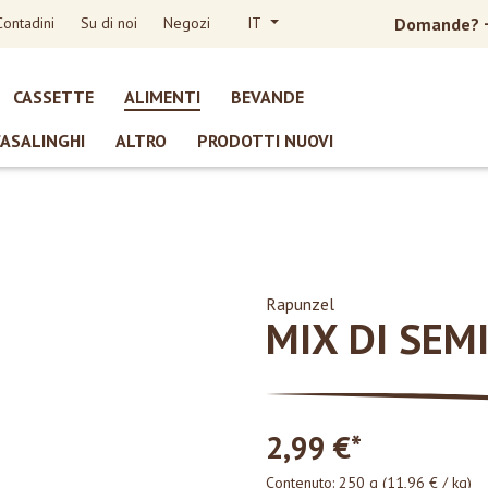
Contadini
Su di noi
Negozi
IT
Domande?
CASSETTE
ALIMENTI
BEVANDE
CASALINGHI
ALTRO
PRODOTTI NUOVI
Rapunzel
MIX DI SEM
2,99 €*
Contenuto:
250 g
(11,96 € / kg)