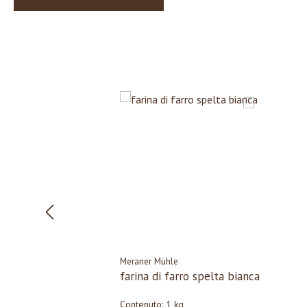
Wir verwenden Cookies
Wir können diese zur Analyse unserer Besucherdaten platzieren, um unsere W
zu verbessern, personalisierte Inhalte anzuzeigen und Ihnen ein großartiges
Webseiten-Erlebnis zu bieten. Für weitere Informationen zu den von uns verwe
Cookies öffnen Sie die Einstellungen.
Salta la galleria dei prodotti
Alle akzeptieren
Ablehnen
Nein, anpass
Meraner Mühle
farina di farro spelta bianca
Contenuto:
1 kg