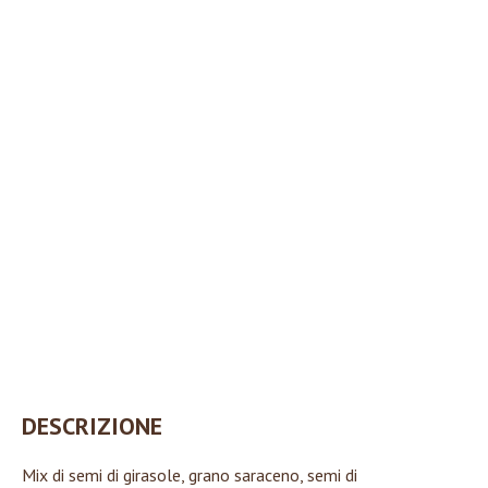
DESCRIZIONE
Mix di s
emi di girasole
,
grano saraceno
, semi di