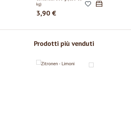
kg)
3,90 €
Prezzo normale:
Prodotti più venduti