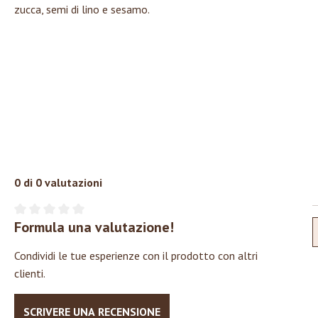
zucca, semi di lino e sesamo.
0 di 0 valutazioni
Formula una valutazione!
Valutazione media di 0 su 5 stelle
Condividi le tue esperienze con il prodotto con altri
clienti.
Deutsch
Datenschutzbestim
SCRIVERE UNA RECENSIONE