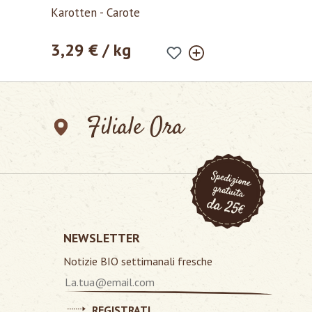
Valutazione media di 5 su 5 stelle
Karotten - Carote
3,29 € / kg
Prezzo normale:
Filiale Ora
NEWSLETTER
Notizie BIO settimanali fresche
REGISTRATI