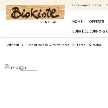
Ecco come funziona
sa al contenuto principale
Salta alla ricerca
Passa alla navigazione principale
HOME
OFFERTE
CURA DEL CORPO & 
Alimenti
Cereali, muesli & frutta secca
Cereali & farine
Salta la galleria di immagini