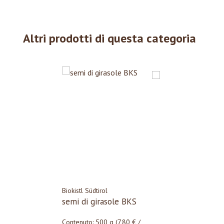
ebseite
Altri prodotti di questa categoria
ndeten
en
Biokistl Südtirol
semi di girasole BKS
Contenuto:
500 g
(7,80 € /