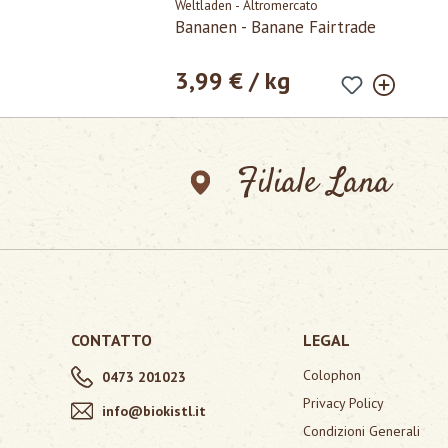
Weltladen - Altromercato
Bananen - Banane Fairtrade
3,99 € / kg
Prezzo normale:
Filiale Lana
CONTATTO
LEGAL
Colophon
0473 201023
Privacy Policy
info@biokistl.it
Condizioni Generali