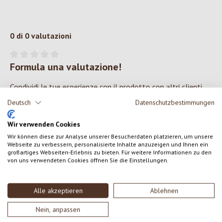
0 di 0 valutazioni
Formula una valutazione!
Valutazione media di 0 su 5 stelle
Condividi le tue esperienze con il prodotto con altri clienti.
Deutsch
Datenschutzbestimmungen
SCRIVERE UNA RECENSIONE
Wir verwenden Cookies
Wir können diese zur Analyse unserer Besucherdaten platzieren, um unsere
Visualizza le valutazioni solo nella lingua corrente.
Webseite zu verbessern, personalisierte Inhalte anzuzeigen und Ihnen ein
großartiges Webseiten-Erlebnis zu bieten. Für weitere Informationen zu den
von uns verwendeten Cookies öffnen Sie die Einstellungen.
Nessuna recensione trovata Condividi le tue opinioni
Alle akzeptieren
Ablehnen
con gli altri.
Nein, anpassen