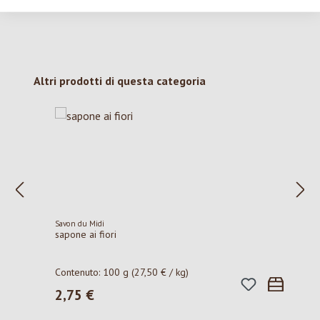
Salta la galleria dei prodotti
Altri prodotti di questa categoria
Savon du Midi
sapone ai fiori
Contenuto:
100 g
(27,50 € / kg)
2,75 €
Prezzo normale: