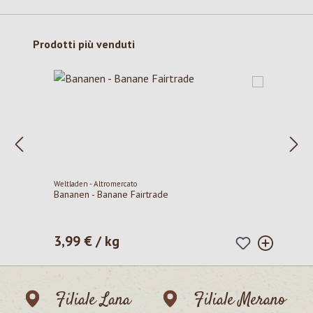
Salta la galleria dei prodotti
Prodotti più venduti
Weltladen - Altromercato
Bananen - Banane Fairtrade
3,99 € / kg
Prezzo normale:
Filiale Lana
Filiale Merano