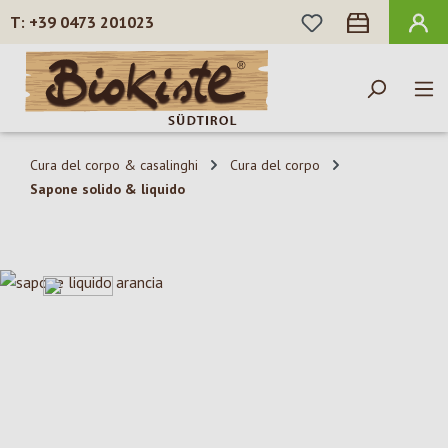
HAI 0 ARTICOLI N
+39 0473 201023
Passa al contenuto principale
Cura del corpo & casalinghi
Cura del corpo
Sapone solido & liquido
Salta la galleria di immagini