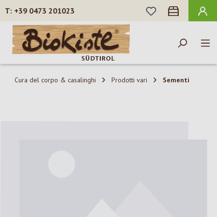
HAI 0 ARTICOLI N
+39 0473 201023
Passa al contenuto principale
Cura del corpo & casalinghi
Prodotti vari
Sementi
Salta la galleria di immagini