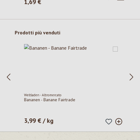
1,69 €
Prezzo normale:
Salta la galleria dei prodotti
Prodotti più venduti
Weltladen - Altromercato
Bananen - Banane Fairtrade
3,99 € / kg
Prezzo normale: