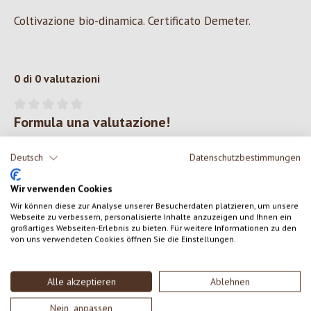
Coltivazione bio-dinamica. Certificato Demeter.
0 di 0 valutazioni
Formula una valutazione!
Valutazione media di 0 su 5 stelle
Condividi le tue esperienze con il prodotto con altri clienti.
Deutsch
Datenschutzbestimmungen
SCRIVERE UNA RECENSIONE
Wir verwenden Cookies
Wir können diese zur Analyse unserer Besucherdaten platzieren, um unsere
Webseite zu verbessern, personalisierte Inhalte anzuzeigen und Ihnen ein
Visualizza le valutazioni solo nella lingua corrente.
großartiges Webseiten-Erlebnis zu bieten. Für weitere Informationen zu den
von uns verwendeten Cookies öffnen Sie die Einstellungen.
Alle akzeptieren
Ablehnen
Nessuna recensione trovata Condividi le tue opinioni
con gli altri.
Nein, anpassen