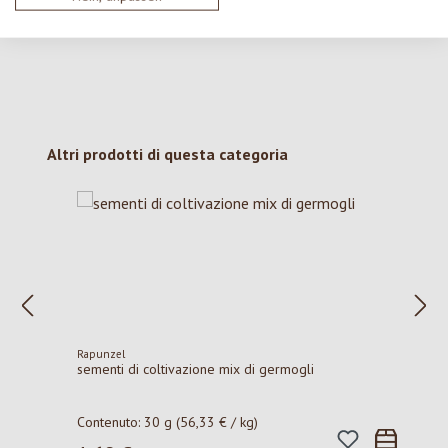
Salta la galleria dei prodotti
Altri prodotti di questa categoria
Rapunzel
sementi di coltivazione mix di germogli
Contenuto:
30 g
(56,33 € / kg)