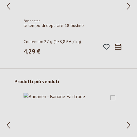
Sonnentor
tè tempo di depurare 18 bustine
Contenuto:
27 g
(158,89 € / kg)
4,29 €
Prezzo normale:
Salta la galleria dei prodotti
Prodotti più venduti