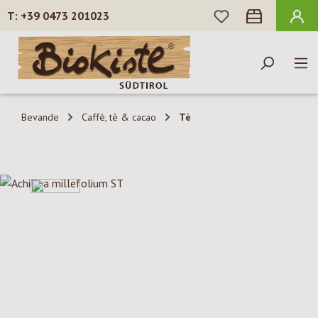
HAI 0 ARTICOLI N
+39 0473 201023
Passa al contenuto principale
Bevande
Caffè, tè & cacao
Tè
Salta la galleria di immagini