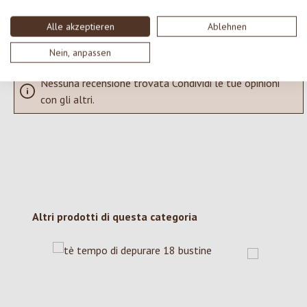
Visualizza le valutazioni solo nella lingua corrente.
Alle akzeptieren
Ablehnen
Nein, anpassen
Nessuna recensione trovata Condividi le tue opinioni
con gli altri.
Salta la galleria dei prodotti
Altri prodotti di questa categoria