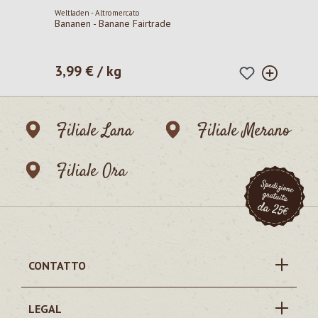
Weltladen - Altromercato
Bananen - Banane Fairtrade
3,99 € / kg
Prezzo normale:
Filiale Lana
Filiale Merano
Filiale Ora
CONTATTO
LEGAL