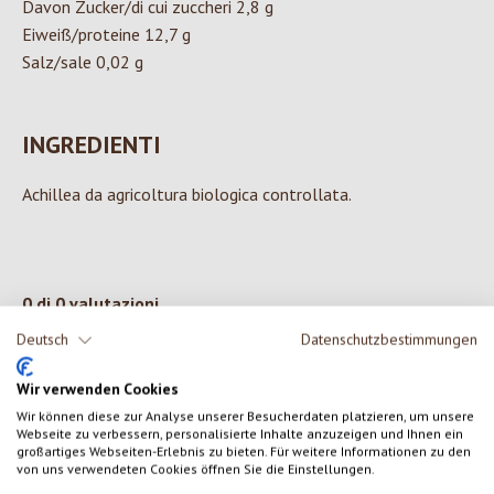
Davon Zucker/di cui zuccheri 2,8 g
Eiweiß/proteine 12,7 g
Salz/sale 0,02 g
INGREDIENTI
Achillea da agricoltura biologica controllata.
0 di 0 valutazioni
Deutsch
Datenschutzbestimmungen
Formula una valutazione!
Valutazione media di 0 su 5 stelle
Wir verwenden Cookies
Condividi le tue esperienze con il prodotto con altri clienti.
Wir können diese zur Analyse unserer Besucherdaten platzieren, um unsere
Webseite zu verbessern, personalisierte Inhalte anzuzeigen und Ihnen ein
großartiges Webseiten-Erlebnis zu bieten. Für weitere Informationen zu den
von uns verwendeten Cookies öffnen Sie die Einstellungen.
SCRIVERE UNA RECENSIONE