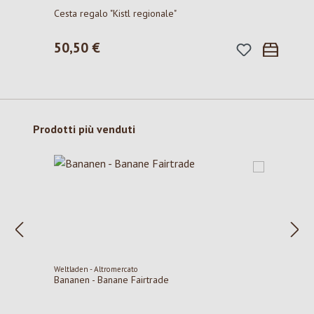
Cesta regalo "Kistl regionale"
50,50 €
Prezzo normale:
Salta la galleria dei prodotti
Prodotti più venduti
Weltladen - Altromercato
Bananen - Banane Fairtrade