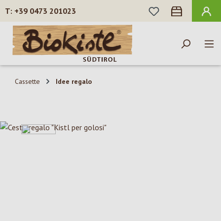
HAI 0 ARTICOLI N
+39 0473 201023
Passa al contenuto principale
Cassette
Idee regalo
Salta la galleria di immagini