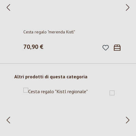
Cesta regalo "merenda Kistl"
70,90 €
Prezzo normale:
Salta la galleria dei prodotti
Altri prodotti di questa categoria