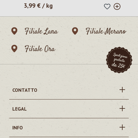
3,99 € / kg
Prezzo normale:
Filiale Lana
Filiale Merano
Filiale Ora
CONTATTO
LEGAL
INFO