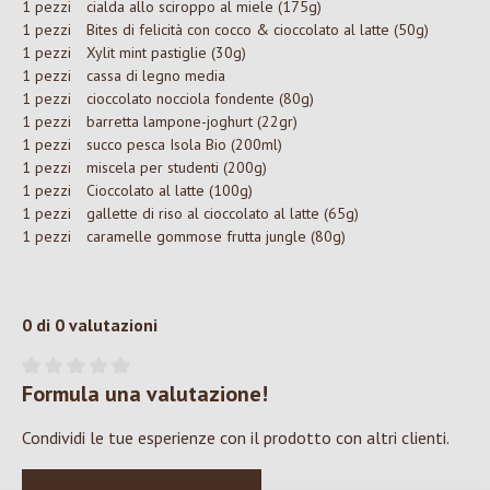
1 pezzi
cialda allo sciroppo al miele (175g)
1 pezzi
Bites di felicità con cocco & cioccolato al latte (50g)
1 pezzi
Xylit mint pastiglie (30g)
1 pezzi
cassa di legno media
1 pezzi
cioccolato nocciola fondente (80g)
1 pezzi
barretta lampone-joghurt (22gr)
1 pezzi
succo pesca Isola Bio (200ml)
1 pezzi
miscela per studenti (200g)
1 pezzi
Cioccolato al latte (100g)
1 pezzi
gallette di riso al cioccolato al latte (65g)
1 pezzi
caramelle gommose frutta jungle (80g)
0 di 0 valutazioni
Formula una valutazione!
Valutazione media di 0 su 5 stelle
Condividi le tue esperienze con il prodotto con altri clienti.