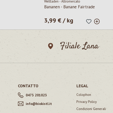
Weltladen - Altromercato
Bananen - Banane Fairtrade
3,99 € / kg
Prezzo normale:
Filiale Lana
CONTATTO
LEGAL
Colophon
0473 201023
Privacy Policy
info@biokistl.it
Condizioni Generali