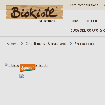
Ecco come funziona
sa al contenuto principale
Salta alla ricerca
Passa alla navigazione principale
HOME
OFFERTE
CURA DEL CORPO & 
Alimenti
Cereali, muesli & frutta secca
Frutta secca
Salta la galleria di immagini