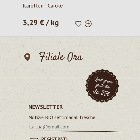
Valutazione media di 5 su 5 stelle
Karotten - Carote
3,29 € / kg
Prezzo normale:
Filiale Ora
NEWSLETTER
Notizie BIO settimanali fresche
REGISTRATI