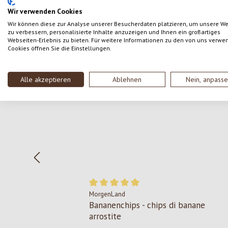
Wir verwenden Cookies
Wir können diese zur Analyse unserer Besucherdaten platzieren, um unsere W
zu verbessern, personalisierte Inhalte anzuzeigen und Ihnen ein großartiges
Webseiten-Erlebnis zu bieten. Für weitere Informationen zu den von uns verwe
Cookies öffnen Sie die Einstellungen.
Salta la galleria dei prodotti
Alle akzeptieren
Ablehnen
Nein, anpass
MorgenLand
Valutazione media di 5 su 5 stelle
Bananenchips - chips di banane
arrostite