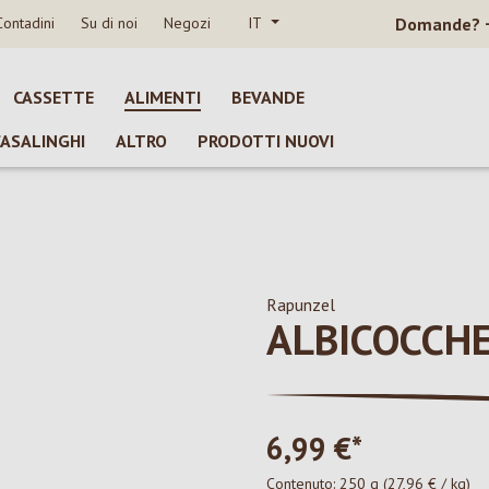
Contadini
Su di noi
Negozi
IT
Domande?
CASSETTE
ALIMENTI
BEVANDE
CASALINGHI
ALTRO
PRODOTTI NUOVI
Rapunzel
ALBICOCCHE
6,99 €*
Contenuto:
250 g
(27,96 € / kg)