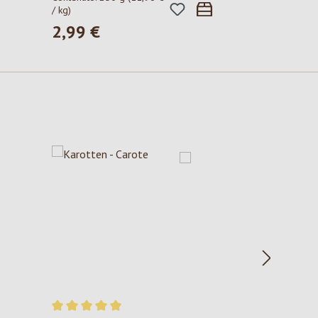
/ kg)
2,99 €
Prezzo normale: