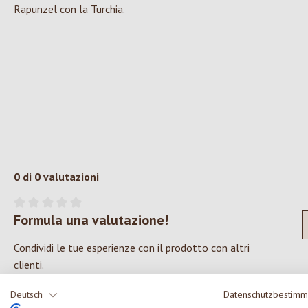
Rapunzel con la Turchia.
0 di 0 valutazioni
Formula una valutazione!
Valutazione media di 0 su 5 stelle
Condividi le tue esperienze con il prodotto con altri
clienti.
Deutsch
Datenschutzbestim
SCRIVERE UNA RECENSIONE