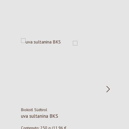
Biokistl Südtirol
uva sultanina BKS
Contenuto:
250 g
(11,96 €