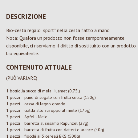
DESCRIZIONE
Bio-cesta regalo “sport” nella cesta fatto a mano
Nota: Qualora un prodotto non fosse temporaneamente
disponibile, ci riserviamo il diritto di sostituirlo con un prodotto
bio equivalente.
CONTENUTO ATTUALE
(PUÒ VARIARE)
1 bottiglia
succo di mela Huamet (0,75l)
1 pezzi
pane di segale con frutta secca (150g)
1 pezzi
cassa di legno grande
1 pezzi
cialda allo sciroppo al miele (175g)
2 pezzi
Äpfel - Mele
1 pezzi
barretta al sesamo Rapunzel (27g)
1 pezzi
barretta di frutta con datteri e arance (40g)
1 pezzi
fiocchi ai 5 cereali BKS (500g)