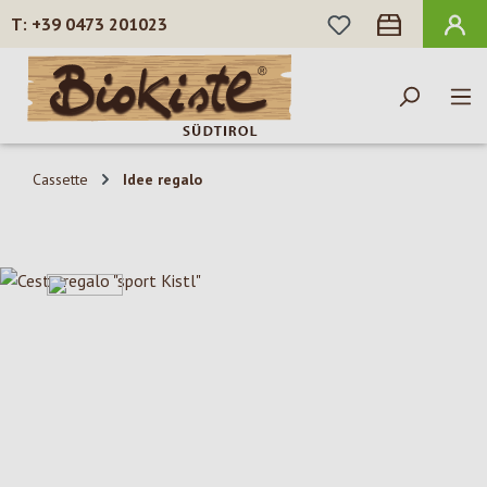
HAI 0 ARTICOLI N
+39 0473 201023
Passa al contenuto principale
Cassette
Idee regalo
Salta la galleria di immagini