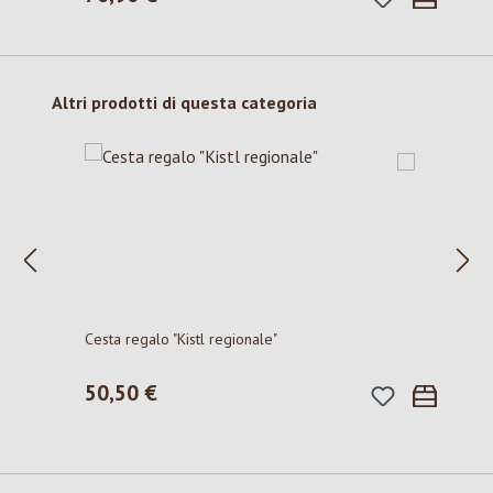
Salta la galleria dei prodotti
Altri prodotti di questa categoria
Cesta regalo "Kistl regionale"
50,50 €
Prezzo normale: