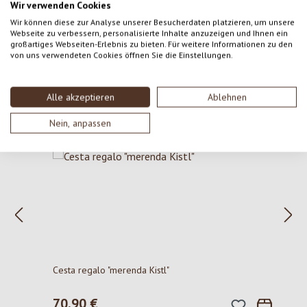
con gli altri.
Wir verwenden Cookies
Wir können diese zur Analyse unserer Besucherdaten platzieren, um unsere
Webseite zu verbessern, personalisierte Inhalte anzuzeigen und Ihnen ein
großartiges Webseiten-Erlebnis zu bieten. Für weitere Informationen zu den
von uns verwendeten Cookies öffnen Sie die Einstellungen.
Alle akzeptieren
Ablehnen
Salta la galleria dei prodotti
Potrebbero interessarti anche
Nein, anpassen
Cesta regalo "merenda Kistl"
70,90 €
Prezzo normale: