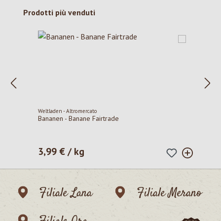
Salta la galleria dei prodotti
Prodotti più venduti
Weltladen - Altromercato
Bananen - Banane Fairtrade
3,99 € / kg
Prezzo normale:
Filiale Lana
Filiale Merano