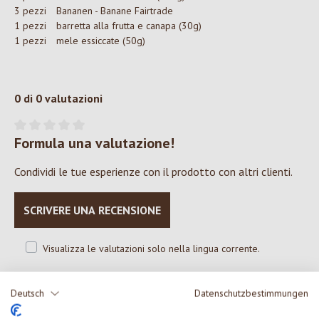
3 pezzi
Bananen - Banane Fairtrade
1 pezzi
barretta alla frutta e canapa (30g)
1 pezzi
mele essiccate (50g)
0 di 0 valutazioni
Formula una valutazione!
Valutazione media di 0 su 5 stelle
Condividi le tue esperienze con il prodotto con altri clienti.
SCRIVERE UNA RECENSIONE
Visualizza le valutazioni solo nella lingua corrente.
Deutsch
Datenschutzbestimmungen
Nessuna recensione trovata Condividi le tue opinioni