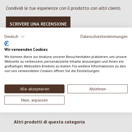
Condividi le tue esperienze con il prodotto con altri clienti.
SCRIVERE UNA RECENSIONE
Deutsch
Datenschutzbestimmungen
Visualizza le valutazioni solo nella lingua corrente.
Wir verwenden Cookies
Wir können diese zur Analyse unserer Besucherdaten platzieren, um unsere
Webseite zu verbessern, personalisierte Inhalte anzuzeigen und Ihnen ein
Nessuna recensione trovata Condividi le tue opinioni
großartiges Webseiten-Erlebnis zu bieten. Für weitere Informationen zu den
con gli altri.
von uns verwendeten Cookies öffnen Sie die Einstellungen.
Alle akzeptieren
Ablehnen
Nein, anpassen
Salta la galleria dei prodotti
Altri prodotti di questa categoria