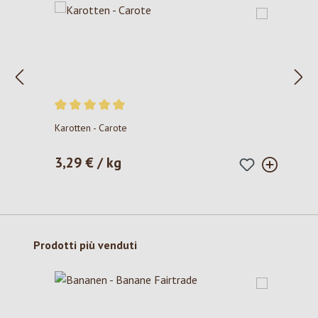
Valutazione media di 5 su 5 stelle
Karotten - Carote
3,29 € / kg
Prezzo normale:
Salta la galleria dei prodotti
Prodotti più venduti