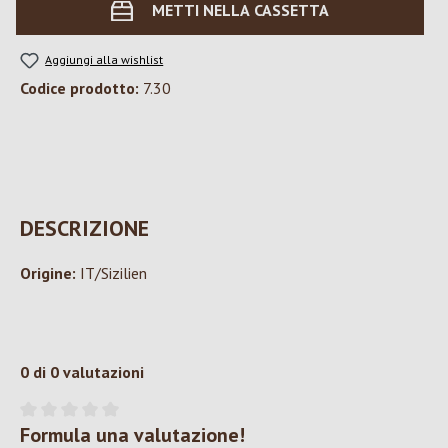
METTI NELLA CASSETTA
Aggiungi alla wishlist
Codice prodotto:
7.30
DESCRIZIONE
Origine:
IT/Sizilien
0 di 0 valutazioni
Formula una valutazione!
Valutazione media di 0 su 5 stelle