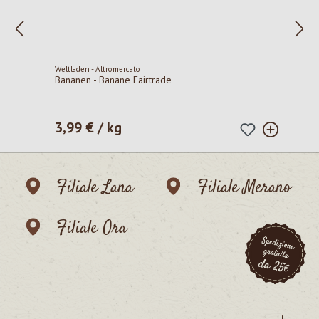
Weltladen - Altromercato
Bananen - Banane Fairtrade
3,99 € / kg
Prezzo normale:
Filiale Lana
Filiale Merano
Filiale Ora