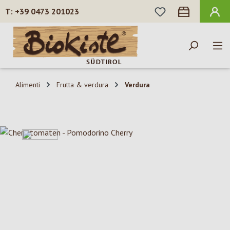
HAI 0 ARTICOLI N
+39 0473 201023
Passa al contenuto principale
Alimenti
Frutta & verdura
Verdura
Salta la galleria di immagini